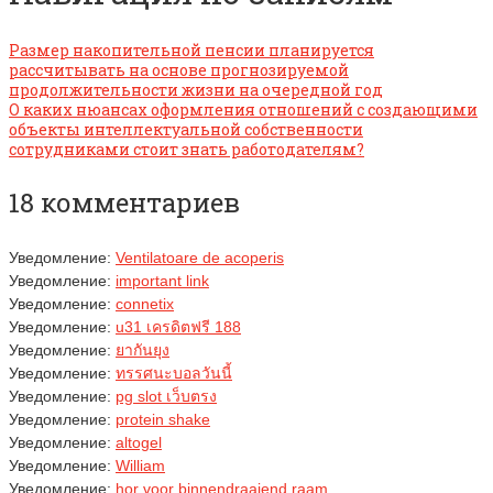
Размер накопительной пенсии планируется
рассчитывать на основе прогнозируемой
продолжительности жизни на очередной год
О каких нюансах оформления отношений с создающими
объекты интеллектуальной собственности
сотрудниками стоит знать работодателям?
18 комментариев
Уведомление:
Ventilatoare de acoperis
Уведомление:
important link
Уведомление:
connetix
Уведомление:
u31 เครดิตฟรี 188
Уведомление:
ยากันยุง
Уведомление:
ทรรศนะบอลวันนี้
Уведомление:
pg slot เว็บตรง
Уведомление:
protein shake
Уведомление:
altogel
Уведомление:
William
Уведомление:
hor voor binnendraaiend raam