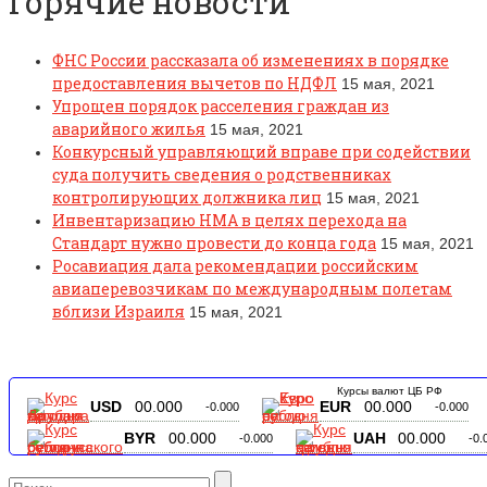
Горячие новости
ФНС России рассказала об изменениях в порядке
предоставления вычетов по НДФЛ
15 мая, 2021
Упрощен порядок расселения граждан из
аварийного жилья
15 мая, 2021
Конкурсный управляющий вправе при содействии
суда получить сведения о родственниках
контролирующих должника лиц
15 мая, 2021
Инвентаризацию НМА в целях перехода на
Стандарт нужно провести до конца года
15 мая, 2021
Росавиация дала рекомендации российским
авиаперевозчикам по международным полетам
вблизи Израиля
15 мая, 2021
Курсы валют ЦБ РФ
USD
00.000
EUR
00.000
-0.000
-0.000
BYR
00.000
UAH
00.000
-0.000
-0.