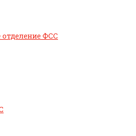
е отделение ФСС
С