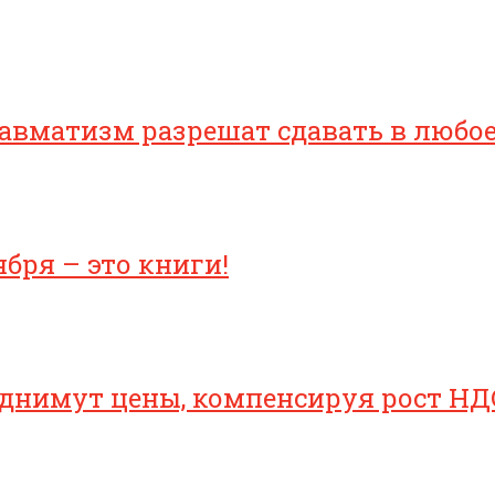
равматизм разрешат сдавать в любо
бря – это книги!
однимут цены, компенсируя рост НД