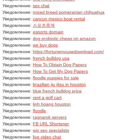
Уведомление:
sex chat
Уведомление:
mixed breed pomeranian chihuahua
Уведомление:
cancun mexico boat rental
Уведомление:
스포츠중계
Уведомление:
esports domain
Уведомление:
dog probiotic chews on amazon
Уведомление:
we buy dogs
Уведомление:
https://fortunemousedownload.com/
Уведомление:
french bulldog usa
Уведомление:
How To Obtain Dog Papers
Уведомление:
How To Get My Dog Papers
Уведомление:
floodle puppies for sale
Уведомление:
brazilian jiu jitsu in houston
Уведомление:
blue french bulldog price
Уведомление:
rent a golf cart
Уведомление:
linh hoang houston
Уведомление:
floodle
Уведомление:
ragnarok servers
Уведомление:
FB URL Shortener
Уведомление:
wix seo specialists
Уведомление:
live video chat