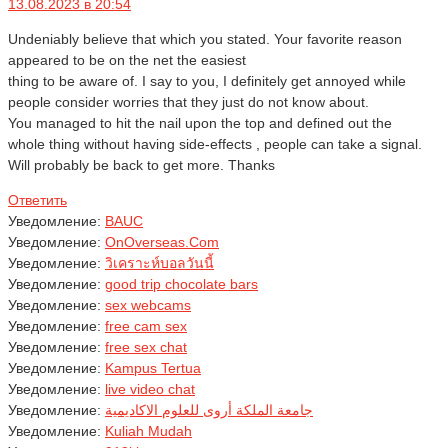
13.08.2023 в 20:54
Undeniably believe that which you stated. Your favorite reason
appeared to be on the net the easiest
thing to be aware of. I say to you, I definitely get annoyed while
people consider worries that they just do not know about.
You managed to hit the nail upon the top and defined out the
whole thing without having side-effects , people can take a signal.
Will probably be back to get more. Thanks
Ответить
Уведомление:
BAUC
Уведомление:
OnOverseas.Com
Уведомление:
วิเคราะห์บอลวันนี้
Уведомление:
good trip chocolate bars
Уведомление:
sex webcams
Уведомление:
free cam sex
Уведомление:
free sex chat
Уведомление:
Kampus Tertua
Уведомление:
live video chat
Уведомление:
جامعة الملكة أروى للعلوم الاكاديمية
Уведомление:
Kuliah Mudah