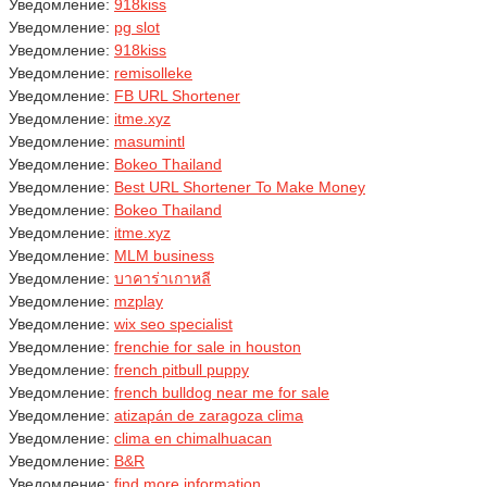
Уведомление:
918kiss
Уведомление:
pg slot
Уведомление:
918kiss
Уведомление:
remisolleke
Уведомление:
FB URL Shortener
Уведомление:
itme.xyz
Уведомление:
masumintl
Уведомление:
Bokeo Thailand
Уведомление:
Best URL Shortener To Make Money
Уведомление:
Bokeo Thailand
Уведомление:
itme.xyz
Уведомление:
MLM business
Уведомление:
บาคาร่าเกาหลี
Уведомление:
mzplay
Уведомление:
wix seo specialist
Уведомление:
frenchie for sale in houston
Уведомление:
french pitbull puppy
Уведомление:
french bulldog near me for sale
Уведомление:
atizapán de zaragoza clima
Уведомление:
clima en chimalhuacan
Уведомление:
B&R
Уведомление:
find more information