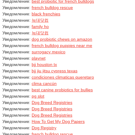
Уведомление:
best probiotic for french bulldogs
Уведомление:
french bulldog rescue
Уведомление:
black frenchies
Уведомление:
늑대닷컴
Уведомление:
family ho
Уведомление:
늑대닷컴
Уведомление:
dog probiotic chews on amazon
Уведомление:
french bulldog puppies near me
Уведомление:
surrogacy mexico
Уведомление:
playnet
Уведомление:
bjj houston tx
Уведомление:
bjj jiu jitsu cypress texas
Уведомление:
condiciones climaticas queretaro
Уведомление:
clima cancún
Уведомление:
best canine probiotics for bullies
Уведомление:
pg slot
Уведомление:
Dog Breed Registries
Уведомление:
Dog Breed Registries
Уведомление:
Dog Breed Registries
Уведомление:
How To Get My Dog Papers
Уведомление:
Dog Registry
Уведомление:
french bulldog rescue