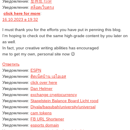
Уведомление:
토렌트 다운
Уведомление:
สล็อตเว็บตรง
click here for more
:
16.10.2023 в 19:32
I must thank you for the efforts you have put in penning this blog.
I’m hoping to check out the same high-grade content by you later on
as well.
In fact, your creative writing abilities has encouraged
me to get my own, personal site now 😉
Ответить
Уведомление:
ESPN
Уведомление:
ติดเน็ตบ้าน เอไอเอส
Уведомление:
click over here
Уведомление:
Dan Helmer
Уведомление:
exchange cryptocurrency
Уведомление:
Stapelstein Balance Board Licht rood
Уведомление:
Diyala/baqubah/university/universal
Уведомление:
cam tokens
Уведомление:
FB URL Shortener
Уведомление:
esports domain