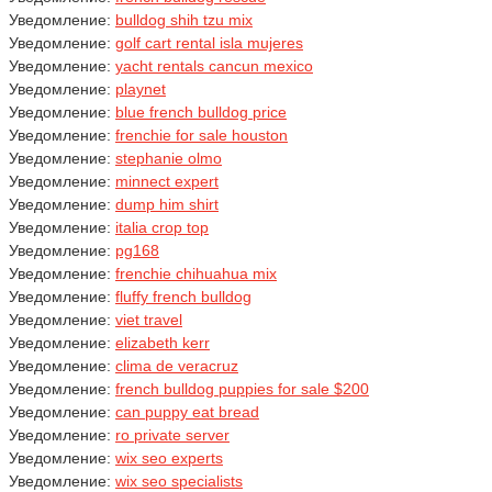
Уведомление:
bulldog shih tzu mix
Уведомление:
golf cart rental isla mujeres
Уведомление:
yacht rentals cancun mexico
Уведомление:
playnet
Уведомление:
blue french bulldog price
Уведомление:
frenchie for sale houston
Уведомление:
stephanie olmo
Уведомление:
minnect expert
Уведомление:
dump him shirt
Уведомление:
italia crop top
Уведомление:
pg168
Уведомление:
frenchie chihuahua mix
Уведомление:
fluffy french bulldog
Уведомление:
viet travel
Уведомление:
elizabeth kerr
Уведомление:
clima de veracruz
Уведомление:
french bulldog puppies for sale $200
Уведомление:
can puppy eat bread
Уведомление:
ro private server
Уведомление:
wix seo experts
Уведомление:
wix seo specialists