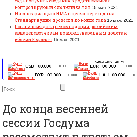
суда получить сведения о родственниках
контролирующих должника лиц
15 мая, 2021
Инвентаризацию НМА в целях перехода на
Стандарт нужно провести до конца года
15 мая, 2021
Росавиация дала рекомендации российским
авиаперевозчикам по международным полетам
вблизи Израиля
15 мая, 2021
Курсы валют ЦБ РФ
USD
00.000
EUR
00.000
-0.000
-0.000
BYR
00.000
UAH
00.000
-0.000
-0.
До конца весенней
сессии Госдума
рассмотрит в третьем