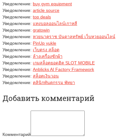
Уведомление:
buy gym equipment
Уведомление:
article source
Уведомление:
top deals
Уведомление:
แทงบอลออนไลน์เกาหลี
Уведомление:
gratowin
Уведомление:
หวยนาคราช บันดาลทรัพย์ เว็บหวยออนไลน์
Уведомление:
PinUp yukle
Уведомление:
เว็บตรง สล็อต
Уведомление:
ล้างเครื่องซักผ้า
Уведомление:
เกมสล็อตยอดฮิต SLOT MOBILE
Уведомление:
Anblicks AI Factory Framework
Уведомление:
สล็อตเงินวอน
Уведомление:
คลินิกทันตกรรม พัทยา
Добавить комментарий
Комментарий