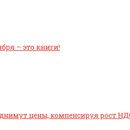
бря – это книги!
однимут цены, компенсируя рост НД