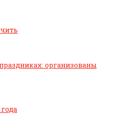
ичить
 праздниках: организованы
 года