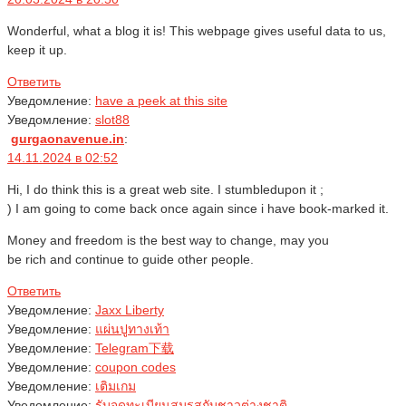
Wonderful, what a blog it is! This webpage gives useful data to us,
keep it up.
Ответить
Уведомление:
have a peek at this site
Уведомление:
slot88
gurgaonavenue.in
:
14.11.2024 в 02:52
Hi, I do think this is a great web site. I stumbledupon it ;
) I am going to come back once again since i have book-marked it.
Money and freedom is the best way to change, may you
be rich and continue to guide other people.
Ответить
Уведомление:
Jaxx Liberty
Уведомление:
แผ่นปูทางเท้า
Уведомление:
Telegram下载
Уведомление:
coupon codes
Уведомление:
เติมเกม
Уведомление:
รับจดทะเบียนสมรสกับชาวต่างชาติ