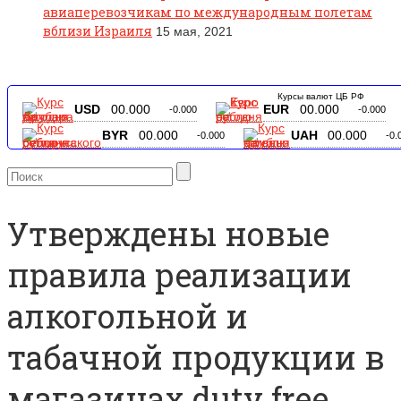
авиаперевозчикам по международным полетам
вблизи Израиля
15 мая, 2021
Курсы валют ЦБ РФ
USD
00.000
EUR
00.000
-0.000
-0.000
BYR
00.000
UAH
00.000
-0.000
-0.
Утверждены новые
правила реализации
алкогольной и
табачной продукции в
магазинах duty free