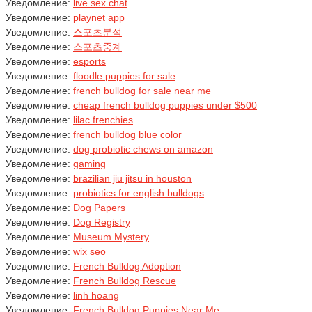
Уведомление:
live sex chat
Уведомление:
playnet app
Уведомление:
스포츠분석
Уведомление:
스포츠중계
Уведомление:
esports
Уведомление:
floodle puppies for sale
Уведомление:
french bulldog for sale near me
Уведомление:
cheap french bulldog puppies under $500
Уведомление:
lilac frenchies
Уведомление:
french bulldog blue color
Уведомление:
dog probiotic chews on amazon
Уведомление:
gaming
Уведомление:
brazilian jiu jitsu in houston
Уведомление:
probiotics for english bulldogs
Уведомление:
Dog Papers
Уведомление:
Dog Registry
Уведомление:
Museum Mystery
Уведомление:
wix seo
Уведомление:
French Bulldog Adoption
Уведомление:
French Bulldog Rescue
Уведомление:
linh hoang
Уведомление:
French Bulldog Puppies Near Me