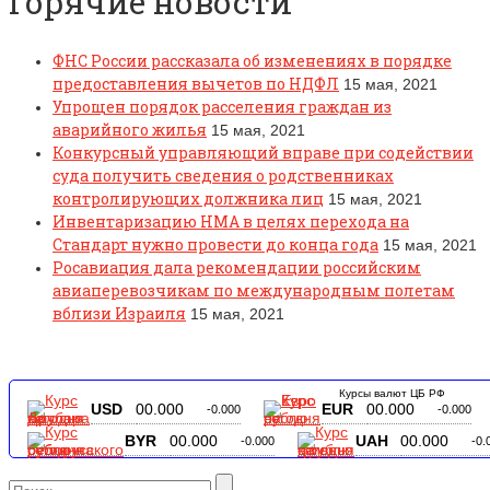
Горячие новости
ФНС России рассказала об изменениях в порядке
предоставления вычетов по НДФЛ
15 мая, 2021
Упрощен порядок расселения граждан из
аварийного жилья
15 мая, 2021
Конкурсный управляющий вправе при содействии
суда получить сведения о родственниках
контролирующих должника лиц
15 мая, 2021
Инвентаризацию НМА в целях перехода на
Стандарт нужно провести до конца года
15 мая, 2021
Росавиация дала рекомендации российским
авиаперевозчикам по международным полетам
вблизи Израиля
15 мая, 2021
Курсы валют ЦБ РФ
USD
00.000
EUR
00.000
-0.000
-0.000
BYR
00.000
UAH
00.000
-0.000
-0.