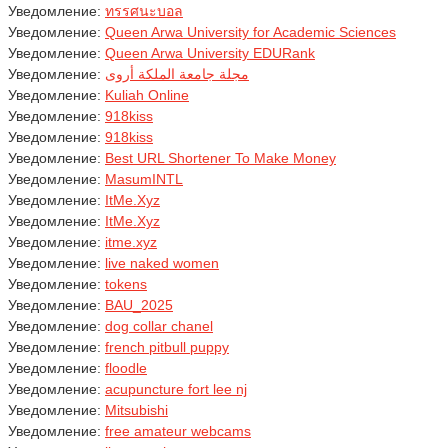
Уведомление:
ทรรศนะบอล
Уведомление:
Queen Arwa University for Academic Sciences
Уведомление:
Queen Arwa University EDURank
Уведомление:
مجلة جامعة الملكة أروى
Уведомление:
Kuliah Online
Уведомление:
918kiss
Уведомление:
918kiss
Уведомление:
Best URL Shortener To Make Money
Уведомление:
MasumINTL
Уведомление:
ItMe.Xyz
Уведомление:
ItMe.Xyz
Уведомление:
itme.xyz
Уведомление:
live naked women
Уведомление:
tokens
Уведомление:
BAU_2025
Уведомление:
dog collar chanel
Уведомление:
french pitbull puppy
Уведомление:
floodle
Уведомление:
acupuncture fort lee nj
Уведомление:
Mitsubishi
Уведомление:
free amateur webcams