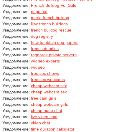
Уведомление:
French Bulldog For Sale
Уведомление:
nepo hat
Уведомление:
merle french bulldog
Уведомление:
lilac french bulldogs
Уведомление:
french bulldog rescue
Уведомление:
dog registry
Уведомление:
how to obtain dog papers
Уведомление:
french doodles
Уведомление:
ragnarok private servers
Уведомление:
wix seo experts
Уведомление:
wix seo
Уведомление:
free sex shows
Уведомление:
free sex webcams
Уведомление:
cheap webcam sex
Уведомление:
cheap webcam sex
Уведомление:
free cam girls
Уведомление:
cheap webcam girls
Уведомление:
cheap nude chat
Уведомление:
live video chat
Уведомление:
video chat
Уведомление:
time duration calculator