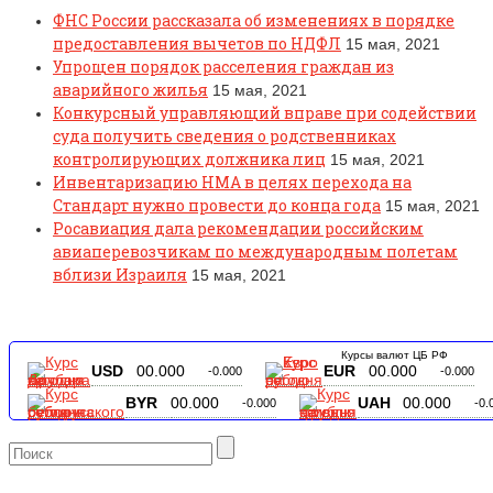
ФНС России рассказала об изменениях в порядке
предоставления вычетов по НДФЛ
15 мая, 2021
Упрощен порядок расселения граждан из
аварийного жилья
15 мая, 2021
Конкурсный управляющий вправе при содействии
суда получить сведения о родственниках
контролирующих должника лиц
15 мая, 2021
Инвентаризацию НМА в целях перехода на
Стандарт нужно провести до конца года
15 мая, 2021
Росавиация дала рекомендации российским
авиаперевозчикам по международным полетам
вблизи Израиля
15 мая, 2021
Курсы валют ЦБ РФ
USD
00.000
EUR
00.000
-0.000
-0.000
BYR
00.000
UAH
00.000
-0.000
-0.