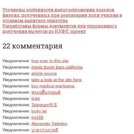
Уточнены особенности налогообложения доходов
физлиц, полученных при реализации доли участия в
уставном капитале общества
Разработаны формы документов для упрощенного
получения вычетов по НДФЛ: проект
22 комментария
Уведомление:
hop over to this site
Уведомление:
magic boom bars california​
Уведомление:
article source
Уведомление:
take a look at the site here
Уведомление:
buy medical marijuana,
Уведомление:
พรมปูพื้นรถยนต์
Уведомление:
tickit
Уведомление:
Telegram中文
Уведомление:
lucky jet
Уведомление:
pg168
Уведомление:
Alexander Debelov
Уведомление:
บาคาร่าเกาหลี