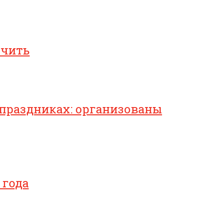
ичить
 праздниках: организованы
 года