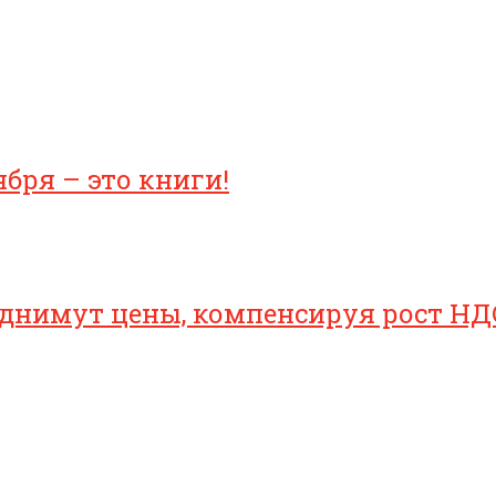
бря – это книги!
однимут цены, компенсируя рост НД