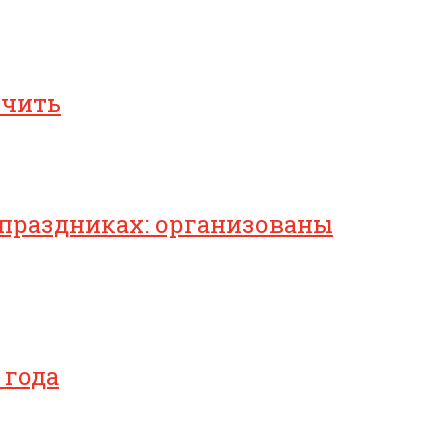
ичить
 праздниках: организованы
 года