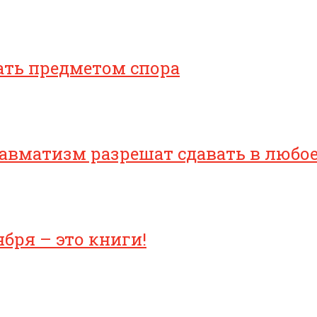
ать предметом спора
равматизм разрешат сдавать в любо
бря – это книги!