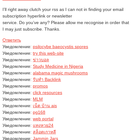
I’ll right away clutch your rss as I can not in finding your email
subscription hyperlink or newsletter
service. Do you’ve any? Please allow me recognise in order that
I may just subscribe. Thanks.
Ответить
Уведомление:
psilocybe baeocystis spores​
Уведомление:
try this web-site
Уведомление:
ข่าวบอล
Уведомление:
Study Medicine in Nigeria
Уведомление:
alabama magic mushrooms
Уведомление:
รับทำ Backlink
Уведомление:
promos
Уведомление:
click resources
Уведомление:
MLM
Уведомление:
เน็ต บ้าน ais
Уведомление:
pg168
Уведомление:
web portal
Уведомление:
แทงหวย24
Уведомление:
สล็อตเกาหลี
Уведомление:
Jammin Jars