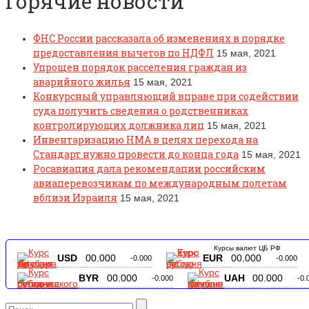
Горячие новости
ФНС России рассказала об изменениях в порядке
предоставления вычетов по НДФЛ
15 мая, 2021
Упрощен порядок расселения граждан из
аварийного жилья
15 мая, 2021
Конкурсный управляющий вправе при содействии
суда получить сведения о родственниках
контролирующих должника лиц
15 мая, 2021
Инвентаризацию НМА в целях перехода на
Стандарт нужно провести до конца года
15 мая, 2021
Росавиация дала рекомендации российским
авиаперевозчикам по международным полетам
вблизи Израиля
15 мая, 2021
Курсы валют ЦБ РФ
USD
00.000
EUR
00.000
-0.000
-0.000
BYR
00.000
UAH
00.000
-0.000
-0.