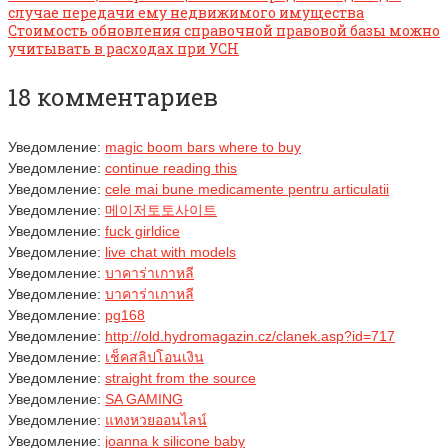
случае передачи ему недвижимого имущества
Стоимость обновления справочной правовой базы можно
учитывать в расходах при УСН
18 комментариев
Уведомление:
magic boom bars where to buy
Уведомление:
continue reading this
Уведомление:
cele mai bune medicamente pentru articulatii
Уведомление:
메이저토토사이트
Уведомление:
fuck girldice
Уведомление:
live chat with models
Уведомление:
บาคาร่าเกาหลี
Уведомление:
บาคาร่าเกาหลี
Уведомление:
pg168
Уведомление:
http://old.hydromagazin.cz/clanek.asp?id=717
Уведомление:
เช็คสลิปโอนเงิน
Уведомление:
straight from the source
Уведомление:
SA GAMING
Уведомление:
แทงหวยออนไลน์
Уведомление:
joanna k silicone baby