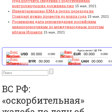
суда получить сведения о родственниках
контролирующих должника лиц
15 мая, 2021
Инвентаризацию НМА в целях перехода на
Стандарт нужно провести до конца года
15 мая, 2021
Росавиация дала рекомендации российским
авиаперевозчикам по международным полетам
вблизи Израиля
15 мая, 2021
Курсы валют ЦБ РФ
USD
00.000
EUR
00.000
-0.000
-0.000
BYR
00.000
UAH
00.000
-0.000
-0.
ВС РФ:
«оскорбительная»
жалоба по делу об