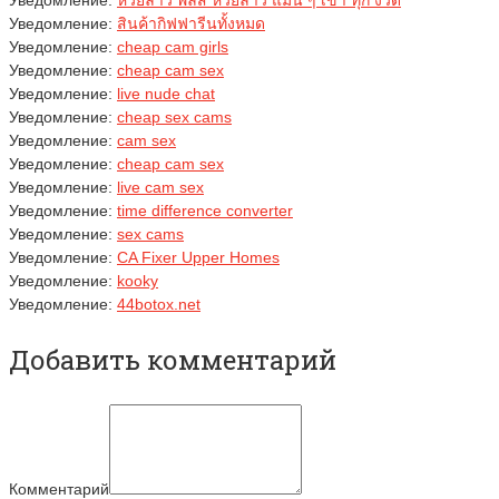
Уведомление:
หวยลาว พลัส หวยลาว แม่น ๆ เข้า ทุก งวด
Уведомление:
สินค้ากิฟฟารีนทั้งหมด
Уведомление:
cheap cam girls
Уведомление:
cheap cam sex
Уведомление:
live nude chat
Уведомление:
cheap sex cams
Уведомление:
cam sex
Уведомление:
cheap cam sex
Уведомление:
live cam sex
Уведомление:
time difference converter
Уведомление:
sex cams
Уведомление:
CA Fixer Upper Homes
Уведомление:
kooky
Уведомление:
44botox.net
Добавить комментарий
Комментарий