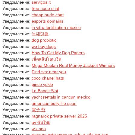
Уведомление:
serviços it
Уведомление:
free nude chat
Уведомление:
cheap nude chat
Уведомление:
esports domains
Уведомление:
in vitro fertilization mexico
Уведомление:
늑대닷컴
Уведомление:
dog probiotic
Уведомление:
we buy dogs
Уведомление:
How To Get My Dog Papers
Уведомление:
เช็คสลิปโอนเงิน
Уведомление:
Mega Moolah Real Money Jackpot Winners
Уведомление:
Find sex near you
Уведомление:
coco chanel hats
Уведомление:
pinco yukle
Уведомление:
Le Bandit Slot
Уведомление:
yacht rentals in cancun mexico
Уведомление:
american bully life span
Уведомление:
電子 菸
Уведомление:
ragnarok private server 2025
Уведомление:
av ซับไทย
Уведомление:
wix seo