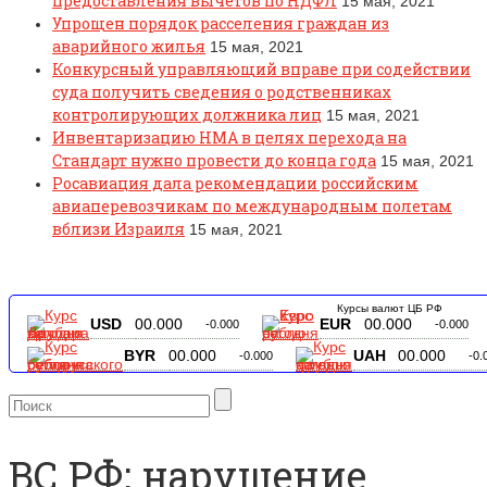
предоставления вычетов по НДФЛ
15 мая, 2021
Упрощен порядок расселения граждан из
аварийного жилья
15 мая, 2021
Конкурсный управляющий вправе при содействии
суда получить сведения о родственниках
контролирующих должника лиц
15 мая, 2021
Инвентаризацию НМА в целях перехода на
Стандарт нужно провести до конца года
15 мая, 2021
Росавиация дала рекомендации российским
авиаперевозчикам по международным полетам
вблизи Израиля
15 мая, 2021
Курсы валют ЦБ РФ
USD
00.000
EUR
00.000
-0.000
-0.000
BYR
00.000
UAH
00.000
-0.000
-0.
ВС РФ: нарушение