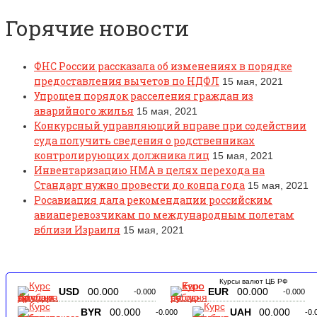
Горячие новости
ФНС России рассказала об изменениях в порядке
предоставления вычетов по НДФЛ
15 мая, 2021
Упрощен порядок расселения граждан из
аварийного жилья
15 мая, 2021
Конкурсный управляющий вправе при содействии
суда получить сведения о родственниках
контролирующих должника лиц
15 мая, 2021
Инвентаризацию НМА в целях перехода на
Стандарт нужно провести до конца года
15 мая, 2021
Росавиация дала рекомендации российским
авиаперевозчикам по международным полетам
вблизи Израиля
15 мая, 2021
Курсы валют ЦБ РФ
USD
00.000
EUR
00.000
-0.000
-0.000
BYR
00.000
UAH
00.000
-0.000
-0.