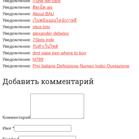
Уведомление:
iTune gift card
Уведомление:
ติดเน็ต ais
Уведомление:
About BAU
Уведомление:
เว็บพนันออนไลน์เกาหลี
Уведомление:
situs toto
Уведомление:
alexander debelov
Уведомление:
7Slots indir
Уведомление:
รับทำเว็บไซต์
Уведомление:
dmt vape pen where to buy
Уведомление:
hl789
Уведомление:
Pmi Italiane Definizione Numeri Indici Quotazione
Добавить комментарий
Комментарий
Имя
*