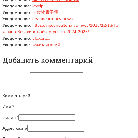
Уведомление:
ktvvip
Уведомление:
一次性電子煙
Уведомление:
cryptocurrency news
Уведомление:
https://vipconsultoria.com/wp/2025/12/13/Топ-
казино-Казахстан-обзор-рынка-2024‑2025/
Уведомление:
ufakorea
Уведомление:
แทงบอลเกาหลี
Добавить комментарий
Комментарий
Имя
*
Емайл
*
Адрес сайта