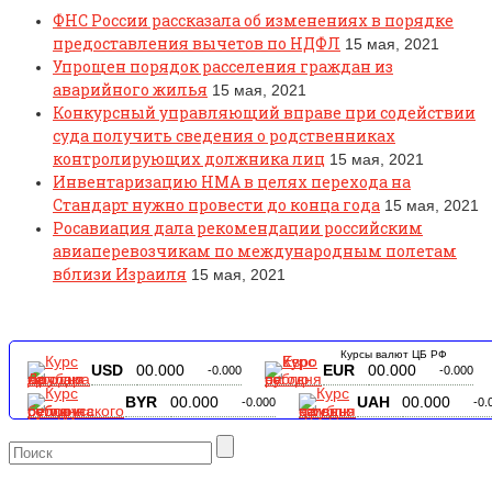
ФНС России рассказала об изменениях в порядке
предоставления вычетов по НДФЛ
15 мая, 2021
Упрощен порядок расселения граждан из
аварийного жилья
15 мая, 2021
Конкурсный управляющий вправе при содействии
суда получить сведения о родственниках
контролирующих должника лиц
15 мая, 2021
Инвентаризацию НМА в целях перехода на
Стандарт нужно провести до конца года
15 мая, 2021
Росавиация дала рекомендации российским
авиаперевозчикам по международным полетам
вблизи Израиля
15 мая, 2021
Курсы валют ЦБ РФ
USD
00.000
EUR
00.000
-0.000
-0.000
BYR
00.000
UAH
00.000
-0.000
-0.