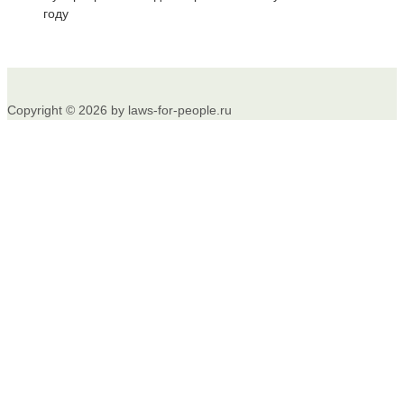
году
Copyright © 2026 by laws-for-people.ru