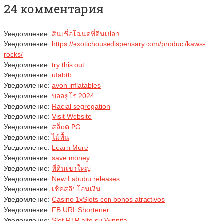
24 комментария
Уведомление:
สินเชื่อโฉนดที่ดินเปล่า
Уведомление:
https://exotichousedispensary.com/product/kaws-
rocks/
Уведомление:
try this out
Уведомление:
ufabtb
Уведомление:
avon inflatables
Уведомление:
บอลยูโร 2024
Уведомление:
Racial segregation
Уведомление:
Visit Website
Уведомление:
สล็oต PG
Уведомление:
ไม้พื้น
Уведомление:
Learn More
Уведомление:
save money
Уведомление:
ที่ดินเขาใหญ่
Уведомление:
New Labubu releases
Уведомление:
เช็คสลิปโอนเงิน
Уведомление:
Casino 1xSlots con bonos atractivos
Уведомление:
FB URL Shortener
Уведомление:
Slot RTP alto su Winnita