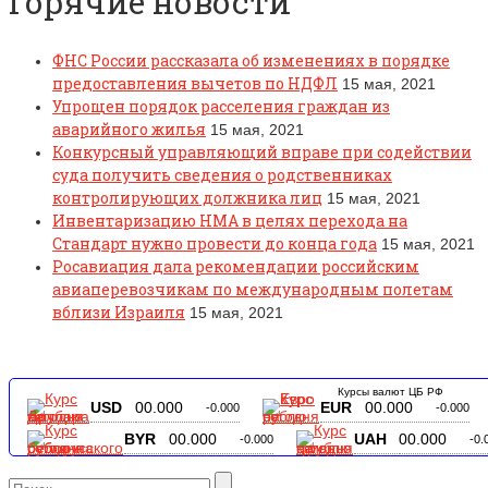
Горячие новости
ФНС России рассказала об изменениях в порядке
предоставления вычетов по НДФЛ
15 мая, 2021
Упрощен порядок расселения граждан из
аварийного жилья
15 мая, 2021
Конкурсный управляющий вправе при содействии
суда получить сведения о родственниках
контролирующих должника лиц
15 мая, 2021
Инвентаризацию НМА в целях перехода на
Стандарт нужно провести до конца года
15 мая, 2021
Росавиация дала рекомендации российским
авиаперевозчикам по международным полетам
вблизи Израиля
15 мая, 2021
Курсы валют ЦБ РФ
USD
00.000
EUR
00.000
-0.000
-0.000
BYR
00.000
UAH
00.000
-0.000
-0.