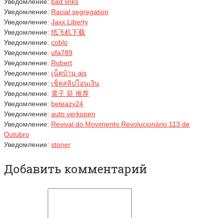
Уведомление:
bad links
Уведомление:
Racial segregation
Уведомление:
Jaxx Liberty
Уведомление:
纸飞机下载
Уведомление:
coblo
Уведомление:
ufa789
Уведомление:
Robert
Уведомление:
เน็ตบ้าน ais
Уведомление:
เช็คสลิปโอนเงิน
Уведомление:
電子 菸 推荐
Уведомление:
beteazy24
Уведомление:
auto verkopen
Уведомление:
Revival do Movimento Revolucionário 113 de
Outubro
Уведомление:
stoner
Добавить комментарий