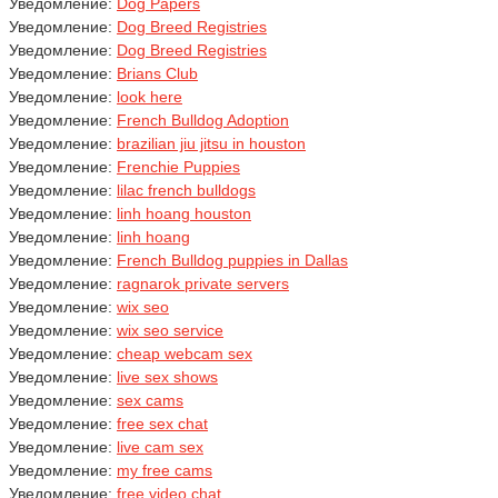
Уведомление:
Dog Papers
Уведомление:
Dog Breed Registries
Уведомление:
Dog Breed Registries
Уведомление:
Brians Club
Уведомление:
look here
Уведомление:
French Bulldog Adoption
Уведомление:
brazilian jiu jitsu in houston
Уведомление:
Frenchie Puppies
Уведомление:
lilac french bulldogs
Уведомление:
linh hoang houston
Уведомление:
linh hoang
Уведомление:
French Bulldog puppies in Dallas
Уведомление:
ragnarok private servers
Уведомление:
wix seo
Уведомление:
wix seo service
Уведомление:
cheap webcam sex
Уведомление:
live sex shows
Уведомление:
sex cams
Уведомление:
free sex chat
Уведомление:
live cam sex
Уведомление:
my free cams
Уведомление:
free video chat