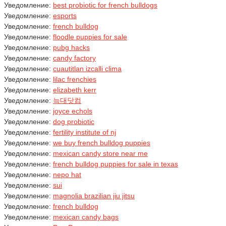
Уведомление:
best probiotic for french bulldogs
Уведомление:
esports
Уведомление:
french bulldog
Уведомление:
floodle puppies for sale
Уведомление:
pubg hacks
Уведомление:
candy factory
Уведомление:
cuautitlan izcalli clima
Уведомление:
lilac frenchies
Уведомление:
elizabeth kerr
Уведомление:
늑대닷컴
Уведомление:
joyce echols
Уведомление:
dog probiotic
Уведомление:
fertility institute of nj
Уведомление:
we buy french bulldog puppies
Уведомление:
mexican candy store near me
Уведомление:
french bulldog puppies for sale in texas
Уведомление:
nepo hat
Уведомление:
sui
Уведомление:
magnolia brazilian jiu jitsu
Уведомление:
french bulldog
Уведомление:
mexican candy bags