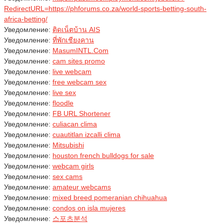
RedirectURL=https://phforums.co.za/world-sports-betting-south-
africa-betting/
Уведомление:
ติดเน็ตบ้าน AIS
Уведомление:
ที่พักเชียงคาน
Уведомление:
MasumINTL.Com
Уведомление:
cam sites promo
Уведомление:
live webcam
Уведомление:
free webcam sex
Уведомление:
live sex
Уведомление:
floodle
Уведомление:
FB URL Shortener
Уведомление:
culiacan clima
Уведомление:
cuautitlan izcalli clima
Уведомление:
Mitsubishi
Уведомление:
houston french bulldogs for sale
Уведомление:
webcam girls
Уведомление:
sex cams
Уведомление:
amateur webcams
Уведомление:
mixed breed pomeranian chihuahua
Уведомление:
condos on isla mujeres
Уведомление:
스포츠분석