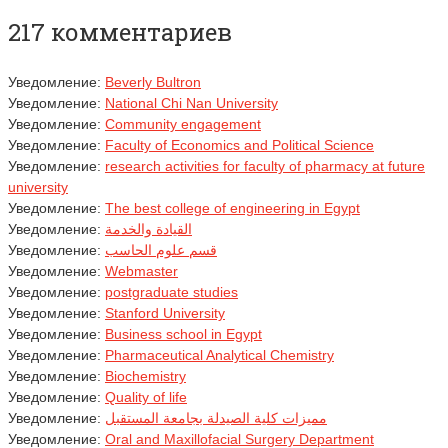
217 комментариев
Уведомление:
Beverly Bultron
Уведомление:
National Chi Nan University
Уведомление:
Community engagement
Уведомление:
Faculty of Economics and Political Science
Уведомление:
research activities for faculty of pharmacy at future
university
Уведомление:
The best college of engineering in Egypt
Уведомление:
القيادة والخدمة
Уведомление:
قسم علوم الحاسب
Уведомление:
Webmaster
Уведомление:
postgraduate studies
Уведомление:
Stanford University
Уведомление:
Business school in Egypt
Уведомление:
Pharmaceutical Analytical Chemistry
Уведомление:
Biochemistry
Уведомление:
Quality of life
Уведомление:
مميزات كلية الصيدلة بجامعة المستقبل
Уведомление:
Oral and Maxillofacial Surgery Department