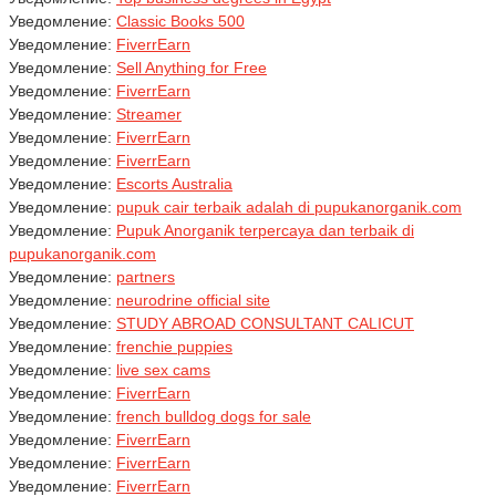
Уведомление:
Classic Books 500
Уведомление:
FiverrEarn
Уведомление:
Sell Anything for Free
Уведомление:
FiverrEarn
Уведомление:
Streamer
Уведомление:
FiverrEarn
Уведомление:
FiverrEarn
Уведомление:
Escorts Australia
Уведомление:
pupuk cair terbaik adalah di pupukanorganik.com
Уведомление:
Pupuk Anorganik terpercaya dan terbaik di
pupukanorganik.com
Уведомление:
partners
Уведомление:
neurodrine official site
Уведомление:
STUDY ABROAD CONSULTANT CALICUT
Уведомление:
frenchie puppies
Уведомление:
live sex cams
Уведомление:
FiverrEarn
Уведомление:
french bulldog dogs for sale
Уведомление:
FiverrEarn
Уведомление:
FiverrEarn
Уведомление:
FiverrEarn