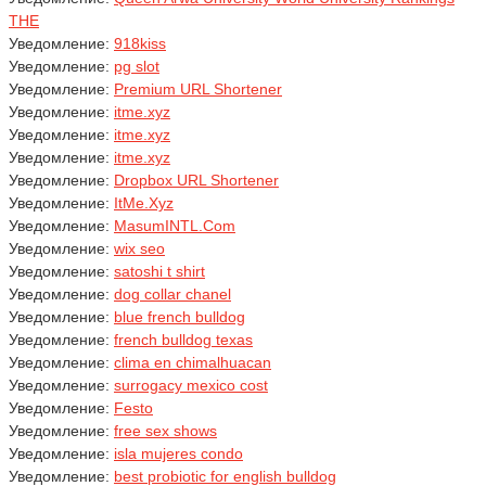
THE
Уведомление:
918kiss
Уведомление:
pg slot
Уведомление:
Premium URL Shortener
Уведомление:
itme.xyz
Уведомление:
itme.xyz
Уведомление:
itme.xyz
Уведомление:
Dropbox URL Shortener
Уведомление:
ItMe.Xyz
Уведомление:
MasumINTL.Com
Уведомление:
wix seo
Уведомление:
satoshi t shirt
Уведомление:
dog collar chanel
Уведомление:
blue french bulldog
Уведомление:
french bulldog texas
Уведомление:
clima en chimalhuacan
Уведомление:
surrogacy mexico cost
Уведомление:
Festo
Уведомление:
free sex shows
Уведомление:
isla mujeres condo
Уведомление:
best probiotic for english bulldog