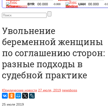
BYR
00.000
UAH
00.000
-0.000
-0.
Увольнение
беременной женщины
по соглашению сторон:
разные подходы в
судебной практике
Юридические новости
27 июля, 2019
newsboss
25 июля 2019