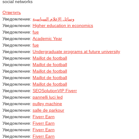
social networks
Ответить
Уведомление:
وسائل الإعلام السياسية
Уведомление:
Higher education in economics
Уведомление:
fue
Уведомление:
Academic Year
Уведомление:
fue
Уведомление:
Undergraduate programs at future university
Уведомление:
Maillot de football
Уведомление:
Maillot de football
Уведомление:
Maillot de football
Уведомление:
Maillot de football
Уведомление:
Maillot de football
Уведомление:
SEOSolutionVIP Fiverr
Уведомление:
pannelli luci led
Уведомление:
pulley machine
Уведомление:
salle de parkour
Уведомление:
Fiverr Earn
Уведомление:
Fiverr Earn
Уведомление:
Fiverr Earn
Уведомление:
Fiverr Earn