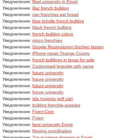
Уведомление:
Best university in Egypt
Уведомление:
lilac french bulldog
Уведомление:
can frenchies eat bread
Уведомление:
blue brindle french bulldog
Уведомление:
black french bulldog
Уведомление:
french bulldog colors
Уведомление:
micro frenchies
Уведомление:
Google Rezensionen löschen lassen
Уведомление:
iPhone repair Orange County
Уведомление:
french bulldogs in texas for sale
Уведомление:
Customised bracelet with name
Уведомление:
future university
Уведомление:
future university
Уведомление:
future university
Уведомление:
future university
Уведомление:
isla mujeres golf cart
Уведомление:
bulldog frenchie puppies
Уведомление:
Fiverr.Com
Уведомление:
Fiverr
Уведомление:
best university Egypt
Уведомление:
Moving coordination
Уведомление:
Top business degrees in Egypt