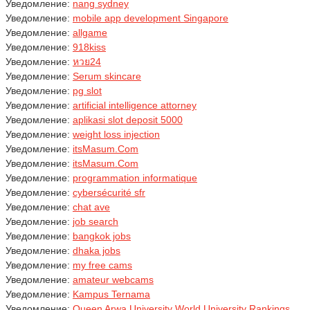
Уведомление:
nang sydney
Уведомление:
mobile app development Singapore
Уведомление:
allgame
Уведомление:
918kiss
Уведомление:
หวย24
Уведомление:
Serum skincare
Уведомление:
pg slot
Уведомление:
artificial intelligence attorney
Уведомление:
aplikasi slot deposit 5000
Уведомление:
weight loss injection
Уведомление:
itsMasum.Com
Уведомление:
itsMasum.Com
Уведомление:
programmation informatique
Уведомление:
cybersécurité sfr
Уведомление:
chat ave
Уведомление:
job search
Уведомление:
bangkok jobs
Уведомление:
dhaka jobs
Уведомление:
my free cams
Уведомление:
amateur webcams
Уведомление:
Kampus Ternama
Уведомление:
Queen Arwa University World University Rankings