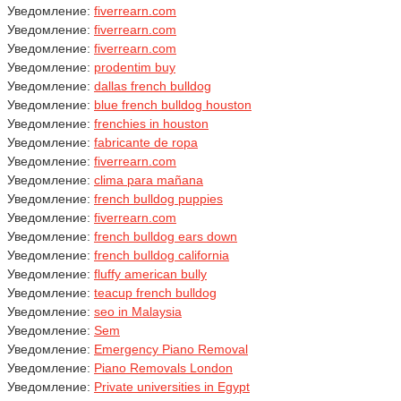
Уведомление:
fiverrearn.com
Уведомление:
fiverrearn.com
Уведомление:
fiverrearn.com
Уведомление:
prodentim buy
Уведомление:
dallas french bulldog
Уведомление:
blue french bulldog houston
Уведомление:
frenchies in houston
Уведомление:
fabricante de ropa
Уведомление:
fiverrearn.com
Уведомление:
clima para mañana
Уведомление:
french bulldog puppies
Уведомление:
fiverrearn.com
Уведомление:
french bulldog ears down
Уведомление:
french bulldog california
Уведомление:
fluffy american bully
Уведомление:
teacup french bulldog
Уведомление:
seo in Malaysia
Уведомление:
Sem
Уведомление:
Emergency Piano Removal
Уведомление:
Piano Removals London
Уведомление:
Private universities in Egypt