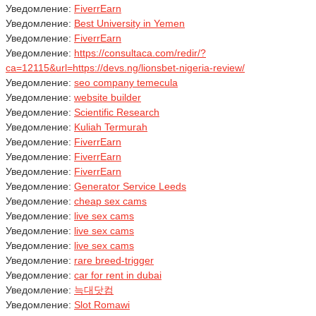
Уведомление:
FiverrEarn
Уведомление:
Best University in Yemen
Уведомление:
FiverrEarn
Уведомление:
https://consultaca.com/redir/?
ca=12115&url=https://devs.ng/lionsbet-nigeria-review/
Уведомление:
seo company temecula
Уведомление:
website builder
Уведомление:
Scientific Research
Уведомление:
Kuliah Termurah
Уведомление:
FiverrEarn
Уведомление:
FiverrEarn
Уведомление:
FiverrEarn
Уведомление:
Generator Service Leeds
Уведомление:
cheap sex cams
Уведомление:
live sex cams
Уведомление:
live sex cams
Уведомление:
live sex cams
Уведомление:
rare breed-trigger
Уведомление:
car for rent in dubai
Уведомление:
늑대닷컴
Уведомление:
Slot Romawi