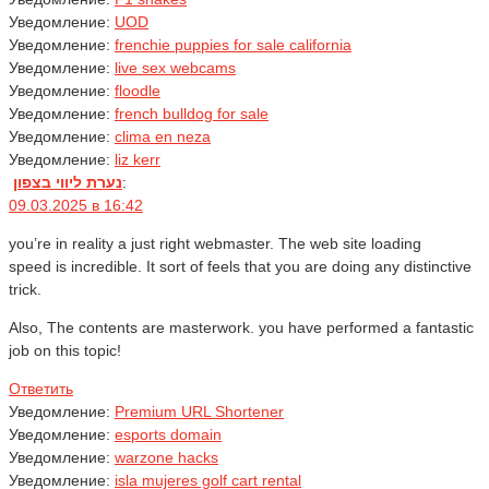
Уведомление:
UOD
Уведомление:
frenchie puppies for sale california
Уведомление:
live sex webcams
Уведомление:
floodle
Уведомление:
french bulldog for sale
Уведомление:
clima en neza
Уведомление:
liz kerr
נערת ליווי בצפון
:
09.03.2025 в 16:42
you’re in reality a just right webmaster. The web site loading
speed is incredible. It sort of feels that you are doing any distinctive
trick.
Also, The contents are masterwork. you have performed a fantastic
job on this topic!
Ответить
Уведомление:
Premium URL Shortener
Уведомление:
esports domain
Уведомление:
warzone hacks
Уведомление:
isla mujeres golf cart rental