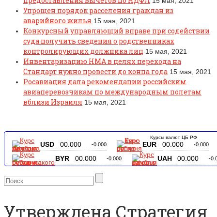
предоставления вычетов по НДФЛ
15 мая, 2021
Упрощен порядок расселения граждан из
аварийного жилья
15 мая, 2021
Конкурсный управляющий вправе при содействии
суда получить сведения о родственниках
контролирующих должника лиц
15 мая, 2021
Инвентаризацию НМА в целях перехода на
Стандарт нужно провести до конца года
15 мая, 2021
Росавиация дала рекомендации российским
авиаперевозчикам по международным полетам
вблизи Израиля
15 мая, 2021
Курсы валют ЦБ РФ
USD
00.000
EUR
00.000
-0.000
-0.000
BYR
00.000
UAH
00.000
-0.000
-0.
Утверждена Стратегия