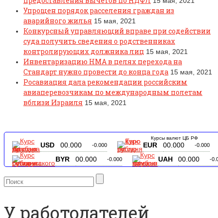
предоставления вычетов по НДФЛ
15 мая, 2021
Упрощен порядок расселения граждан из
аварийного жилья
15 мая, 2021
Конкурсный управляющий вправе при содействии
суда получить сведения о родственниках
контролирующих должника лиц
15 мая, 2021
Инвентаризацию НМА в целях перехода на
Стандарт нужно провести до конца года
15 мая, 2021
Росавиация дала рекомендации российским
авиаперевозчикам по международным полетам
вблизи Израиля
15 мая, 2021
Курсы валют ЦБ РФ
USD
00.000
EUR
00.000
-0.000
-0.000
BYR
00.000
UAH
00.000
-0.000
-0.
У работодателей