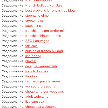
Уведомление:
Frenchie Puppies
Уведомление:
French Bulldog For Sale
Уведомление:
best probiotic for english bulldog
Уведомление:
stephanie olmo
Уведомление:
crypto news
Уведомление:
satoshi t shirt
Уведомление:
frenchie boston terrier mix
Уведомление:
frenchie chihuahua mix
Уведомление:
SEO Las Vegas
Уведомление:
fart coin
Уведомление:
blue color french bulldog
Уведомление:
linh hoang
Уведомление:
playnet
Уведомление:
designer kennel club
Уведомление:
french doodles
Уведомление:
floodles
Уведомление:
ragnarok private server
Уведомление:
wix seo professional
Уведомление:
cheap amateur webcams
Уведомление:
adult webcams
Уведомление:
live cam sex
Уведомление:
cheap sex webcams