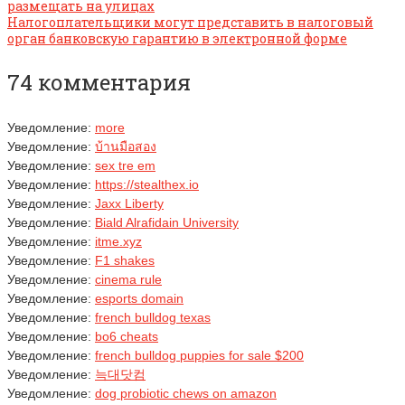
размещать на улицах
Налогоплательщики могут представить в налоговый
орган банковскую гарантию в электронной форме
74 комментария
Уведомление:
more
Уведомление:
บ้านมือสอง
Уведомление:
sex tre em
Уведомление:
https://stealthex.io
Уведомление:
Jaxx Liberty
Уведомление:
Biald Alrafidain University
Уведомление:
itme.xyz
Уведомление:
F1 shakes
Уведомление:
cinema rule
Уведомление:
esports domain
Уведомление:
french bulldog texas
Уведомление:
bo6 cheats
Уведомление:
french bulldog puppies for sale $200
Уведомление:
늑대닷컴
Уведомление:
dog probiotic chews on amazon