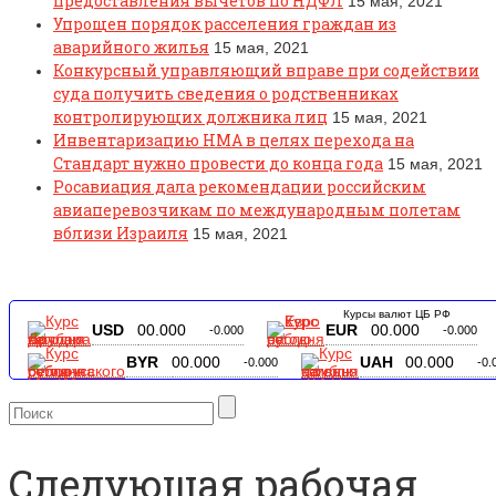
предоставления вычетов по НДФЛ
15 мая, 2021
Упрощен порядок расселения граждан из
аварийного жилья
15 мая, 2021
Конкурсный управляющий вправе при содействии
суда получить сведения о родственниках
контролирующих должника лиц
15 мая, 2021
Инвентаризацию НМА в целях перехода на
Стандарт нужно провести до конца года
15 мая, 2021
Росавиация дала рекомендации российским
авиаперевозчикам по международным полетам
вблизи Израиля
15 мая, 2021
Курсы валют ЦБ РФ
USD
00.000
EUR
00.000
-0.000
-0.000
BYR
00.000
UAH
00.000
-0.000
-0.
Следующая рабочая