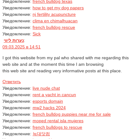
Уведомление:
french bulldog texas
Уведомление:
how to get my dog papers
Уведомление:
nj fertility acupuncture
Уведомление:
clima en chimalhuacan
Уведомление:
french bulldog rescue
Уведомление:
Sick
נערות ליווי
:
09.03.2025 в 14:51
I got this website from my pal who shared with me regarding this
web site and at the moment this time I am browsing
this web site and reading very informative posts at this place.
Ответить
Уведомление:
live nude chat
Уведомление:
rent a yacht in cancun
Уведомление:
esports domain
Уведомление:
mw2 hacks 2024
Уведомление:
french bulldog puppies near me for sale
Уведомление:
moped rental isla mujeres
Уведомление:
french bulldogs to rescue
Уведомление:
늑대닷컴