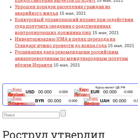
предоставления вычетов по НДФЛ
15 мая, 2021
Упрощен порядок расселения граждан из
аварийного жилья
15 мая, 2021
Конкурсный управляющий вправе при содействии
суда получить сведения о родственниках
контролирующих должника лиц
15 мая, 2021
Инвентаризацию НМА в целях перехода на
Стандарт нужно провести до конца года
15 мая, 2021
Росавиация дала рекомендации российским
авиаперевозчикам по международным полетам
вблизи Израиля
15 мая, 2021
Курсы валют ЦБ РФ
USD
00.000
EUR
00.000
-0.000
-0.000
BYR
00.000
UAH
00.000
-0.000
-0.
Роструд утвердил