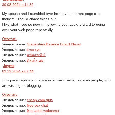
30.08.2024 в 11:32
My spouse and I stumbled over here by a different page and
thought I should check things out.
I like what I see so now i’m following you. Look forward to going
over your web page repeatedly.
Ответить
Уведомление:
Stapelstein Balance Board Blauw
Уведомление:
itme.xyz
Уведомление:
แพ็คเกจทัวร์
Уведомление:
ติดเน็ต ais
Jayme
:
09.12.2024 в 07:44
This paragraph is actually a nice one it helps new web people, who
are wishing for blogging.
Ответить
Уведомление:
cheap cam girls
Уведомление:
free sex chat
Уведомление:
free adult webcams