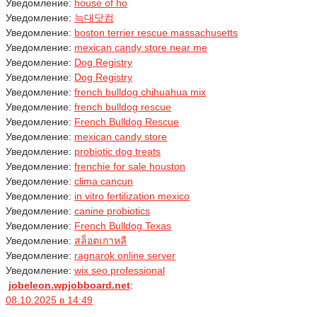
Уведомление:
house of ho
Уведомление:
늑대닷컴
Уведомление:
boston terrier rescue massachusetts
Уведомление:
mexican candy store near me
Уведомление:
Dog Registry
Уведомление:
Dog Registry
Уведомление:
french bulldog chihuahua mix
Уведомление:
french bulldog rescue
Уведомление:
French Bulldog Rescue
Уведомление:
mexican candy store
Уведомление:
probiotic dog treats
Уведомление:
frenchie for sale houston
Уведомление:
clima cancun
Уведомление:
in vitro fertilization mexico
Уведомление:
canine probiotics
Уведомление:
French Bulldog Texas
Уведомление:
สล็อตเกาหลี
Уведомление:
ragnarok online server
Уведомление:
wix seo professional
jobeleon.wpjobboard.net
:
08.10.2025 в 14:49