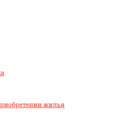
да
приобретении жилья