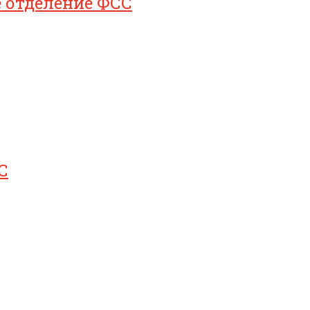
е отделение ФСС
С