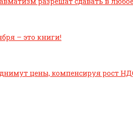
равматизм разрешат сдавать в любо
бря – это книги!
однимут цены, компенсируя рост НД