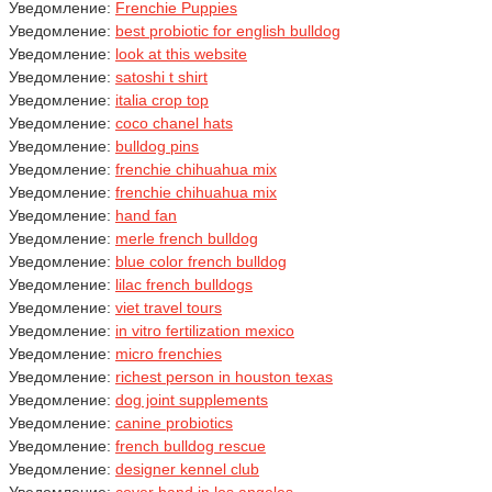
Уведомление:
Frenchie Puppies
Уведомление:
best probiotic for english bulldog
Уведомление:
look at this website
Уведомление:
satoshi t shirt
Уведомление:
italia crop top
Уведомление:
coco chanel hats
Уведомление:
bulldog pins
Уведомление:
frenchie chihuahua mix
Уведомление:
frenchie chihuahua mix
Уведомление:
hand fan
Уведомление:
merle french bulldog
Уведомление:
blue color french bulldog
Уведомление:
lilac french bulldogs
Уведомление:
viet travel tours
Уведомление:
in vitro fertilization mexico
Уведомление:
micro frenchies
Уведомление:
richest person in houston texas
Уведомление:
dog joint supplements
Уведомление:
canine probiotics
Уведомление:
french bulldog rescue
Уведомление:
designer kennel club