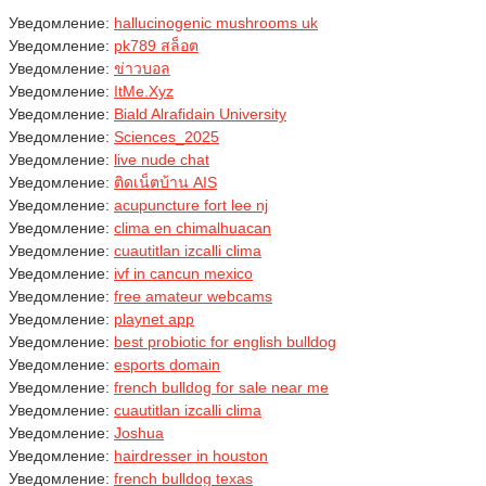
Уведомление:
hallucinogenic mushrooms uk​
Уведомление:
pk789 สล็อต
Уведомление:
ข่าวบอล
Уведомление:
ItMe.Xyz
Уведомление:
Biald Alrafidain University
Уведомление:
Sciences_2025
Уведомление:
live nude chat
Уведомление:
ติดเน็ตบ้าน AIS
Уведомление:
acupuncture fort lee nj
Уведомление:
clima en chimalhuacan
Уведомление:
cuautitlan izcalli clima
Уведомление:
ivf in cancun mexico
Уведомление:
free amateur webcams
Уведомление:
playnet app
Уведомление:
best probiotic for english bulldog
Уведомление:
esports domain
Уведомление:
french bulldog for sale near me
Уведомление:
cuautitlan izcalli clima
Уведомление:
Joshua
Уведомление:
hairdresser in houston
Уведомление:
french bulldog texas