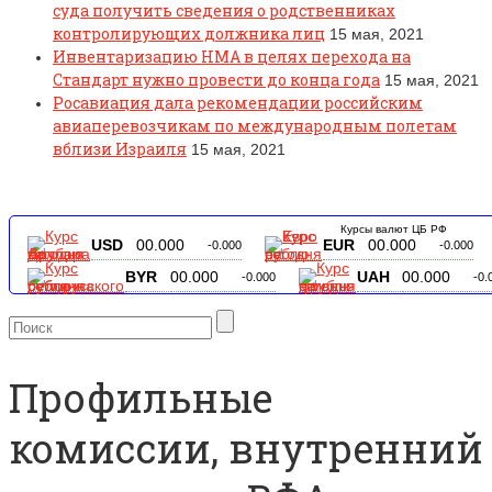
суда получить сведения о родственниках
контролирующих должника лиц
15 мая, 2021
Инвентаризацию НМА в целях перехода на
Стандарт нужно провести до конца года
15 мая, 2021
Росавиация дала рекомендации российским
авиаперевозчикам по международным полетам
вблизи Израиля
15 мая, 2021
Курсы валют ЦБ РФ
USD
00.000
EUR
00.000
-0.000
-0.000
BYR
00.000
UAH
00.000
-0.000
-0.
Профильные
комиссии, внутренний