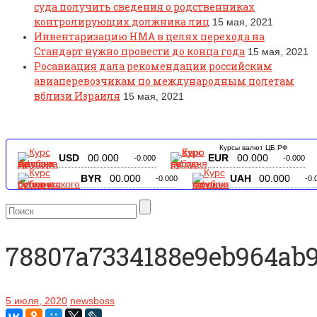
суда получить сведения о родственниках
контролирующих должника лиц
15 мая, 2021
Инвентаризацию НМА в целях перехода на
Стандарт нужно провести до конца года
15 мая, 2021
Росавиация дала рекомендации российским
авиаперевозчикам по международным полетам
вблизи Израиля
15 мая, 2021
Курсы валют ЦБ РФ
USD
00.000
EUR
00.000
-0.000
-0.000
BYR
00.000
UAH
00.000
-0.000
-0.
78807a7334188e9eb964ab9
5 июля, 2020
newsboss