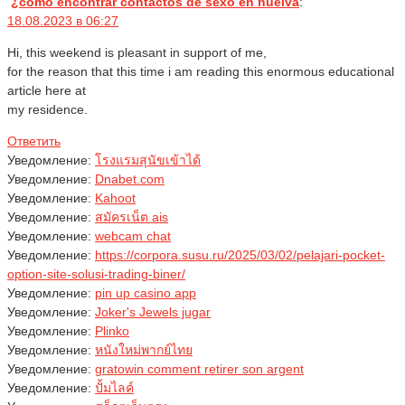
¿cómo encontrar contactos de sexo en huelva
:
18.08.2023 в 06:27
Hi, this weekend is pleasant in support of me,
for the reason that this time i am reading this enormous educational
article here at
my residence.
Ответить
Уведомление:
โรงแรมสุนัขเข้าได้
Уведомление:
Dnabet.com
Уведомление:
Kahoot
Уведомление:
สมัครเน็ต ais
Уведомление:
webcam chat
Уведомление:
https://corpora.susu.ru/2025/03/02/pelajari-pocket-
option-site-solusi-trading-biner/
Уведомление:
pin up casino app
Уведомление:
Joker's Jewels jugar
Уведомление:
Plinko
Уведомление:
หนังใหม่พากย์ไทย
Уведомление:
gratowin comment retirer son argent
Уведомление:
ปั้มไลค์