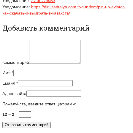
Уведомление:
สล็อตเว็บตรง
Уведомление:
https://dirilisantalya.com.tr/gundem/pin-up-aviator-
как-скачать-и-выиграть-в-казахста/
Добавить комментарий
Комментарий
Имя
*
Емайл
*
Адрес сайта
Пожалуйста, введите ответ цифрами:
12 − 2 =