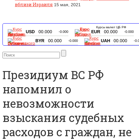
вблизи Израиля
15 мая, 2021
Курсы валют ЦБ РФ
USD
00.000
EUR
00.000
-0.000
-0.000
BYR
00.000
UAH
00.000
-0.000
-0.
Президиум ВС РФ
напомнил о
невозможности
взыскания судебных
расходов с граждан, не