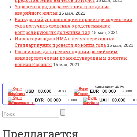
предоставления вычетов по НДФЛ
15 мая, 2021
Упрощен порядок расселения граждан из
аварийного жилья
15 мая, 2021
Конкурсный управляющий вправе при содействии
суда получить сведения о родственниках
контролирующих должника лиц
15 мая, 2021
Инвентаризацию НМА в целях перехода на
Стандарт нужно провести до конца года
15 мая, 2021
Росавиация дала рекомендации российским
авиаперевозчикам по международным полетам
вблизи Израиля
15 мая, 2021
Курсы валют ЦБ РФ
USD
00.000
EUR
00.000
-0.000
-0.000
BYR
00.000
UAH
00.000
-0.000
-0.
Предлагается