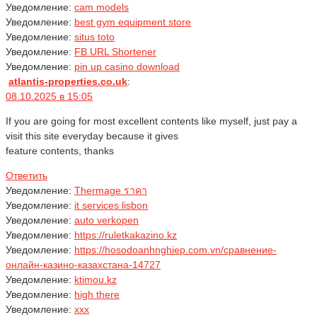
Уведомление:
cam models
Уведомление:
best gym equipment store
Уведомление:
situs toto
Уведомление:
FB URL Shortener
Уведомление:
pin up casino download
atlantis-properties.co.uk
:
08.10.2025 в 15:05
If you are going for most excellent contents like myself, just pay a
visit this site everyday because it gives
feature contents, thanks
Ответить
Уведомление:
Thermage ราคา
Уведомление:
it services lisbon
Уведомление:
auto verkopen
Уведомление:
https://ruletkakazino.kz
Уведомление:
https://hosodoanhnghiep.com.vn/сравнение-
онлайн-казино-казахстана-14727
Уведомление:
ktimou.kz
Уведомление:
high there
Уведомление:
xxx