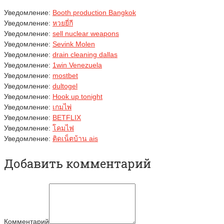
Уведомление:
Booth production Bangkok
Уведомление:
หวยยี่กี
Уведомление:
sell nuclear weapons
Уведомление:
Sevink Molen
Уведомление:
drain cleaning dallas
Уведомление:
1win Venezuela
Уведомление:
mostbet
Уведомление:
dultogel
Уведомление:
Hook up tonight
Уведомление:
เกมไพ่
Уведомление:
BETFLIX
Уведомление:
โคมไฟ
Уведомление:
ติดเน็ตบ้าน ais
Добавить комментарий
Комментарий