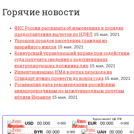
Горячие новости
ФНС России рассказала об изменениях в порядке
предоставления вычетов по НДФЛ
15 мая, 2021
Упрощен порядок расселения граждан из
аварийного жилья
15 мая, 2021
Конкурсный управляющий вправе при содействии
суда получить сведения о родственниках
контролирующих должника лиц
15 мая, 2021
Инвентаризацию НМА в целях перехода на
Стандарт нужно провести до конца года
15 мая, 2021
Росавиация дала рекомендации российским
авиаперевозчикам по международным полетам
вблизи Израиля
15 мая, 2021
Курсы валют ЦБ РФ
USD
00.000
EUR
00.000
-0.000
-0.000
BYR
00.000
UAH
00.000
-0.000
-0.