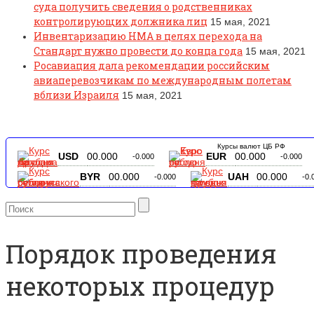
суда получить сведения о родственниках
контролирующих должника лиц
15 мая, 2021
Инвентаризацию НМА в целях перехода на
Стандарт нужно провести до конца года
15 мая, 2021
Росавиация дала рекомендации российским
авиаперевозчикам по международным полетам
вблизи Израиля
15 мая, 2021
Курсы валют ЦБ РФ
USD
00.000
EUR
00.000
-0.000
-0.000
BYR
00.000
UAH
00.000
-0.000
-0.
Порядок проведения
некоторых процедур