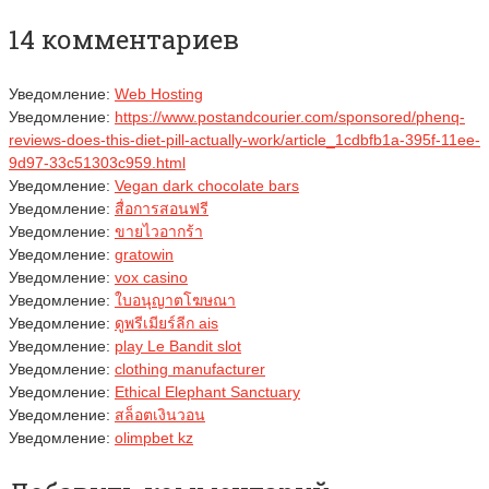
14 комментариев
Уведомление:
Web Hosting
Уведомление:
https://www.postandcourier.com/sponsored/phenq-
reviews-does-this-diet-pill-actually-work/article_1cdbfb1a-395f-11ee-
9d97-33c51303c959.html
Уведомление:
Vegan dark chocolate bars
Уведомление:
สื่อการสอนฟรี
Уведомление:
ขายไวอากร้า
Уведомление:
gratowin
Уведомление:
vox casino
Уведомление:
ใบอนุญาตโฆษณา
Уведомление:
ดูพรีเมียร์ลีก ais
Уведомление:
play Le Bandit slot
Уведомление:
clothing manufacturer
Уведомление:
Ethical Elephant Sanctuary
Уведомление:
สล็อตเงินวอน
Уведомление:
olimpbet kz