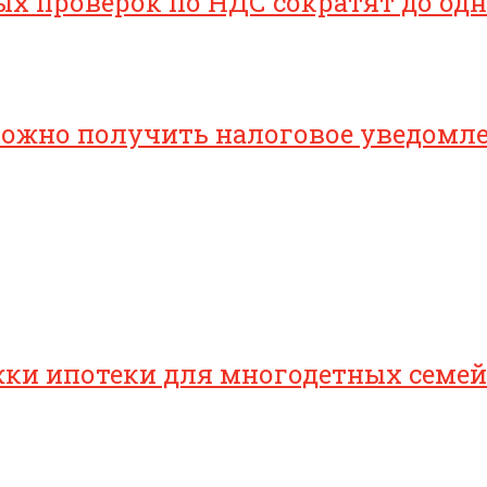
х проверок по НДС сократят до одн
 можно получить налоговое уведомл
ки ипотеки для многодетных семей