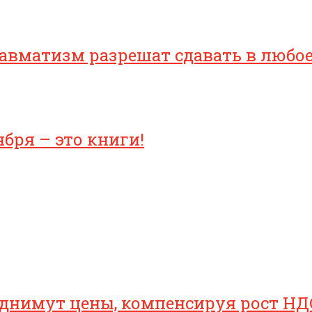
равматизм разрешат сдавать в любо
бря – это книги!
однимут цены, компенсируя рост НД