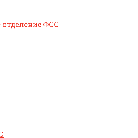
е отделение ФСС
С