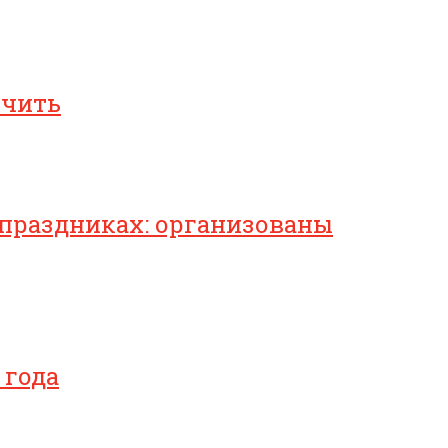
ичить
 праздниках: организованы
 года