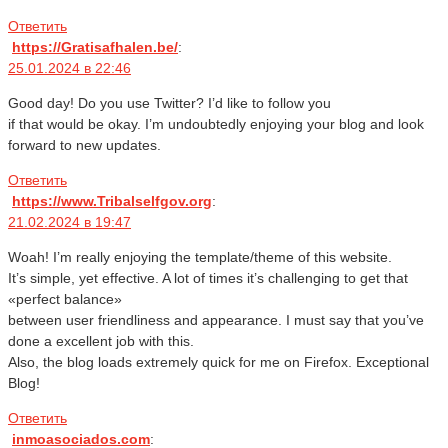
Ответить
https://Gratisafhalen.be/
:
25.01.2024 в 22:46
Good day! Do you use Twitter? I’d like to follow you
if that would be okay. I’m undoubtedly enjoying your blog and look
forward to new updates.
Ответить
https://www.Tribalselfgov.org
:
21.02.2024 в 19:47
Woah! I’m really enjoying the template/theme of this website.
It’s simple, yet effective. A lot of times it’s challenging to get that
«perfect balance»
between user friendliness and appearance. I must say that you’ve
done a excellent job with this.
Also, the blog loads extremely quick for me on Firefox. Exceptional
Blog!
Ответить
inmoasociados.com
: