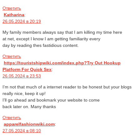
Ответить
Katharina
:
26.05.2024 в 20:19
My family members always say that I am killing my time here
at net, except I know I am getting familiarity every
day by reading thes fastidious content.
Ответить
https://touristshipwiki.com/index.php?Try Out Hookup
Platform For Quick Sex
:
26.05.2024 в 23:53
I’m not that much of a internet reader to be honest but your blogs
really nice, keep it up!
I’ll go ahead and bookmark your website to come
back later on. Many thanks
Ответить
apparelfashionwiki.com
:
27.05.2024 в 08:10