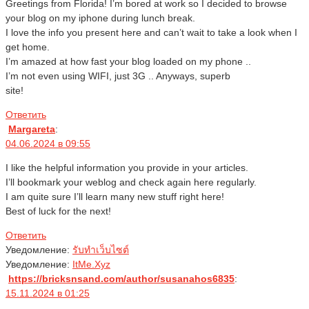
Greetings from Florida! I’m bored at work so I decided to browse
your blog on my iphone during lunch break.
I love the info you present here and can’t wait to take a look when I
get home.
I’m amazed at how fast your blog loaded on my phone ..
I’m not even using WIFI, just 3G .. Anyways, superb
site!
Ответить
Margareta
:
04.06.2024 в 09:55
I like the helpful information you provide in your articles.
I’ll bookmark your weblog and check again here regularly.
I am quite sure I’ll learn many new stuff right here!
Best of luck for the next!
Ответить
Уведомление:
รับทำเว็บไซต์
Уведомление:
ItMe.Xyz
https://bricksnsand.com/author/susanahos6835
:
15.11.2024 в 01:25