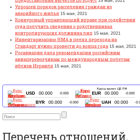
предоставления вычетов по НДФЛ
15 мая, 2021
Упрощен порядок расселения граждан из
аварийного жилья
15 мая, 2021
Конкурсный управляющий вправе при содействии
суда получить сведения о родственниках
контролирующих должника лиц
15 мая, 2021
Инвентаризацию НМА в целях перехода на
Стандарт нужно провести до конца года
15 мая, 2021
Росавиация дала рекомендации российским
авиаперевозчикам по международным полетам
вблизи Израиля
15 мая, 2021
Курсы валют ЦБ РФ
USD
00.000
EUR
00.000
-0.000
-0.000
BYR
00.000
UAH
00.000
-0.000
-0.
Перечень отношений,