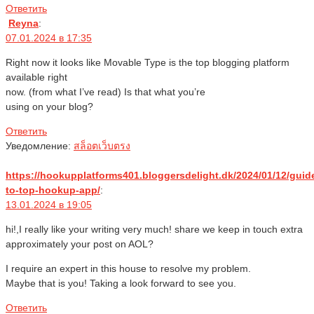
Ответить
Reyna
:
07.01.2024 в 17:35
Right now it looks like Movable Type is the top blogging platform
available right
now. (from what I’ve read) Is that what you’re
using on your blog?
Ответить
Уведомление:
สล็อตเว็บตรง
https://hookupplatforms401.bloggersdelight.dk/2024/01/12/guid
to-top-hookup-app/
:
13.01.2024 в 19:05
hi!,I really like your writing very much! share we keep in touch extra
approximately your post on AOL?
I require an expert in this house to resolve my problem.
Maybe that is you! Taking a look forward to see you.
Ответить