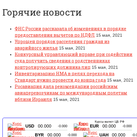
Горячие новости
ФНС России рассказала об изменениях в порядке
предоставления вычетов по НДФЛ
15 мая, 2021
Упрощен порядок расселения граждан из
аварийного жилья
15 мая, 2021
Конкурсный управляющий вправе при содействии
суда получить сведения о родственниках
контролирующих должника лиц
15 мая, 2021
Инвентаризацию НМА в целях перехода на
Стандарт нужно провести до конца года
15 мая, 2021
Росавиация дала рекомендации российским
авиаперевозчикам по международным полетам
вблизи Израиля
15 мая, 2021
Курсы валют ЦБ РФ
USD
00.000
EUR
00.000
-0.000
-0.000
BYR
00.000
UAH
00.000
-0.000
-0.