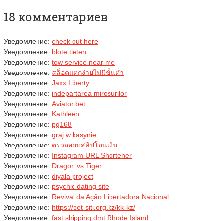
18 комментариев
Уведомление:
check out here
Уведомление:
blote tieten
Уведомление:
tow service near me
Уведомление:
สล็อตแตกง่ายไม่มีขั้นต่ำ
Уведомление:
Jaxx Liberty
Уведомление:
indepartarea mirosurilor
Уведомление:
Aviator bet
Уведомление:
Kathleen
Уведомление:
pg168
Уведомление:
graj w kasynie
Уведомление:
ตรวจสอบสลิปโอนเงิน
Уведомление:
Instagram URL Shortener
Уведомление:
Dragon vs Tiger
Уведомление:
diyala project
Уведомление:
psychic dating site
Уведомление:
Revival da Ação Libertadora Nacional
Уведомление:
https://bet-siti.org.kz/kk-kz/
Уведомление:
fast shipping dmt Rhode Island