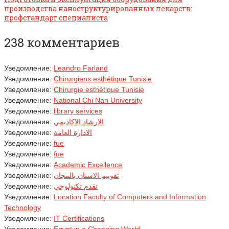
производства наноструктурированных лекарств:
профстандарт специалиста
238 комментариев
Уведомление:
Leandro Farland
Уведомление:
Chirurgiens esthétique Tunisie
Уведомление:
Chirurgie esthétique Tunisie
Уведомление:
National Chi Nan University
Уведомление:
library services
Уведомление:
الإرشاد الاكاديمي
Уведомление:
الادارة العامة
Уведомление:
fue
Уведомление:
fue
Уведомление:
Academic Excellence
Уведомление:
تقوييم الاسنان بالمجان
Уведомление:
تقدم تكنولوجي
Уведомление:
Location Faculty of Computers and Information
Technology
Уведомление:
IT Certifications