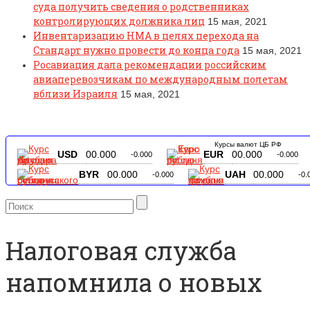
суда получить сведения о родственниках
контролирующих должника лиц
15 мая, 2021
Инвентаризацию НМА в целях перехода на
Стандарт нужно провести до конца года
15 мая, 2021
Росавиация дала рекомендации российским
авиаперевозчикам по международным полетам
вблизи Израиля
15 мая, 2021
Курсы валют ЦБ РФ
USD
00.000
EUR
00.000
-0.000
-0.000
BYR
00.000
UAH
00.000
-0.000
-0.
Налоговая служба
напомнила о новых