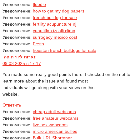
Уведомление:
floodle
Уведомление:
how to get my dog papers
Уведомление:
french bulldog for sale
Уведомление:
fertility acupuncture nj
Уведомление:
cuautitlan izcalli clima
Уведомление:
surrogacy mexico cost
Уведомление:
Festo
Уведомление:
houston french bulldogs for sale
נערות ליווי חיפה
:
09.03.2025 в 17:17
You made some really good points there. I checked on the net to
learn more about the issue and found most
individuals will go along with your views on this
website.
Ответить
Уведомление:
cheap adult webcams
Уведомление:
free amateur webcams
Уведомление:
live sex webcams
Уведомление:
micro american bullies
Уведомление:
Bulk URL Shortener