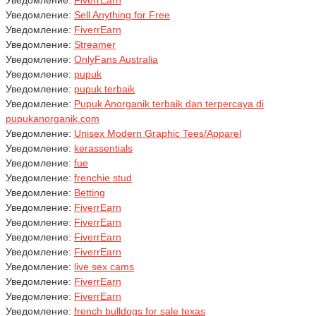
Уведомление:
FiverrEarn
Уведомление:
Sell Anything for Free
Уведомление:
FiverrEarn
Уведомление:
Streamer
Уведомление:
OnlyFans Australia
Уведомление:
pupuk
Уведомление:
pupuk terbaik
Уведомление:
Pupuk Anorganik terbaik dan terpercaya di
pupukanorganik.com
Уведомление:
Unisex Modern Graphic Tees/Apparel
Уведомление:
kerassentials
Уведомление:
fue
Уведомление:
frenchie stud
Уведомление:
Betting
Уведомление:
FiverrEarn
Уведомление:
FiverrEarn
Уведомление:
FiverrEarn
Уведомление:
FiverrEarn
Уведомление:
live sex cams
Уведомление:
FiverrEarn
Уведомление:
FiverrEarn
Уведомление:
french bulldogs for sale texas