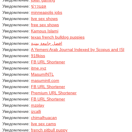
Уведомление:
joker gaming
Уведомление:
ข่าวบอล
Уведомление:
minneapolis jobs
Уведомление:
live sex shows
Уведомление:
free sex shows
Уведомление:
Kampus Islami
Уведомление:
texas french bulldog puppies
Уведомление:
افضل جامعة يمنية
Уведомление:
A Yemeni Arab Journal Indexed by Scopus and ISI
Уведомление:
918kiss
Уведомление:
FB URL Shortener
Уведомление:
itme.xyz
Уведомление:
MasumINTL
Уведомление:
masumintl.com
Уведомление:
FB URL Shortener
Уведомление:
Premium URL Shortener
Уведомление:
FB URL Shortener
Уведомление:
mzplay
Уведомление:
izcalli
Уведомление:
chimalhuacan
Уведомление:
live sex cams
Уведомление:
french pitbull puppy