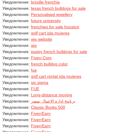
Уведомление:
brindle frenchie
Уведомление:
texas french bulldogs for sale
Уведомление:
Personalised jewellery
Уведомление:
future university
Уведомление:
frenchies for sale houston
Уведомление:
golf cart isla mujeres
Уведомление:
wix website
Уведомление:
wix
Уведомление:
puppy french bulldogs for sale
Уведомление:
Fiverr.Com
Уведомление:
french bulldog color
Уведомление:
fue
Уведомление:
golf cart rental isla mujeres
Уведомление:
six sigma
Уведомление:
FUE
Уведомление:
Long-distance moving
Уведомление:
برنامج ادارة الاعمال بمصر
Уведомление:
Classic Books 500
Уведомление:
FiverrEarn
Уведомление:
FiverrEarn
Уведомление:
FiverrEarn