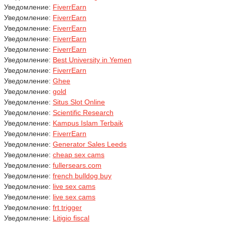
Уведомление:
FiverrEarn
Уведомление:
FiverrEarn
Уведомление:
FiverrEarn
Уведомление:
FiverrEarn
Уведомление:
FiverrEarn
Уведомление:
Best University in Yemen
Уведомление:
FiverrEarn
Уведомление:
Ghee
Уведомление:
gold
Уведомление:
Situs Slot Online
Уведомление:
Scientific Research
Уведомление:
Kampus Islam Terbaik
Уведомление:
FiverrEarn
Уведомление:
Generator Sales Leeds
Уведомление:
cheap sex cams
Уведомление:
fullersears.com
Уведомление:
french bulldog buy
Уведомление:
live sex cams
Уведомление:
live sex cams
Уведомление:
frt trigger
Уведомление:
Litigio fiscal