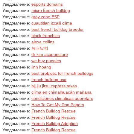
Уведомление:
esports domains
Уведомление:
micro french bulldog
Уведомление:
gray zone ESP
Уведомление:
cuautitlan izcalli clima
Уведомление:
best french bulldog breeder
Уведомление:
black frenchies
Уведомление:
alexa collins
Уведомление:
늑대닷컴
Уведомление:
dr kim acupuncture
Уведомление:
we buy puppies
Уведомление:
linh hoang
Уведомление:
best probiotic for french bulldogs
Уведомление:
french bulldog usa
Уведомление:
bjj jiu jitsu cypress texas
Уведомление:
clima en chimalhuacán mañana
Уведомление:
condiciones climaticas queretaro
Уведомление:
How To Get My Dog Papers
Уведомление:
French Bulldog Rescue
Уведомление:
French Bulldog Rescue
Уведомление:
French Bulldog Adoption
Уведомление:
French Bulldog Rescue