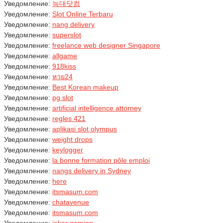
Уведомление:
늑대닷컴
Уведомление:
Slot Online Terbaru
Уведомление:
nang delivery
Уведомление:
superslot
Уведомление:
freelance web designer Singapore
Уведомление:
allgame
Уведомление:
918kiss
Уведомление:
หวย24
Уведомление:
Best Korean makeup
Уведомление:
pg slot
Уведомление:
artificial intelligence attorney
Уведомление:
regles 421
Уведомление:
aplikasi slot olympus
Уведомление:
weight drops
Уведомление:
keylogger
Уведомление:
la bonne formation pôle emploi
Уведомление:
nangs delivery in Sydney
Уведомление:
here
Уведомление:
itsmasum.com
Уведомление:
chatavenue
Уведомление:
itsmasum.com