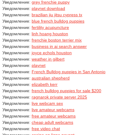
Уведомление:
grey frenchie puppy
Уведомление:
playnet download
Уведомление:
brazilian jiu jitsu cypress tx
Уведомление:
blue french bulldog puppies
Уведомление:
fertility acupuncture
Уведомление:
linh hoang houston
Уведомление:
frenchie boston terrier mix
Уведомление:
business in ai search answer
Уведомление:
joyce echols houston
Уведомление:
weather in gilbert
Уведомление:
playnet
Уведомление:
French Bulldog puppies in San Antonio
Уведомление:
australian shepherd
Уведомление:
elizabeth kerr
Уведомление:
french bulldog puppies for sale $200
Уведомление:
ragnarok private server 2025
Уведомление:
live webcam sex
Уведомление:
live amateur webcams
Уведомление:
free amateur webcams
Уведомление:
cheap adult webcams
Уведомление:
free video chat