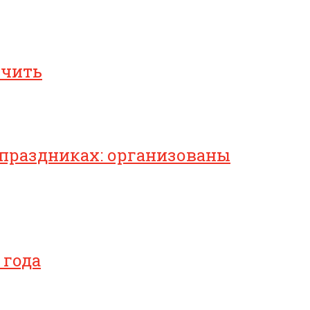
ичить
 праздниках: организованы
 года