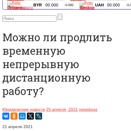
BYR
00.000
UAH
00.000
-0.000
-0.
Можно ли продлить
временную
непрерывную
дистанционную
работу?
Юридические новости
25 апреля, 2021
newsboss
21 апреля 2021