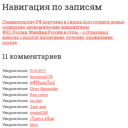
Навигация по записям
Правительству РФ поручено к 1 июля подготовить новые
социально-экономические инициативы
ФНС России, Минфин России и суды – о страховых
взносах с выплат на питание, лечение, проживание,
проезд
11 комментариев
Уведомление:
티비위키
Уведомление:
bonanza178
Уведомление:
ดูซีรี่ย์ออนไลน์
Уведомление:
Oren Alexander
Уведомление:
free cams
Уведомление:
pg slot
Уведомление:
1win apk
Уведомление:
pgslot168
Уведомление:
เว็บตรง สล็อต
Уведомление:
blog