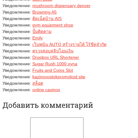
Уведомление:
mushroom dispensary denver​
Уведомление:
Browning A5
Уведомление:
ติดเน็ตบ้าน AIS
Уведомление:
gym equipment shop
Уведомление:
ปั้มติดตาม
Уведомление:
Emily
Уведомление:
เว็บพนัน AUTO สร้างรายได้ ไร้ขีดจำกัด
Уведомление:
ตรวจสอบสลิปโอนเงิน
Уведомление:
Dropbox URL Shortener
Уведомление:
Sugar Rush 1000 oyna
Уведомление:
Fruits and Coins Slot
Уведомление:
kazinovostokpromokod.site
Уведомление:
สล็อต
Уведомление:
online casinos
Добавить комментарий