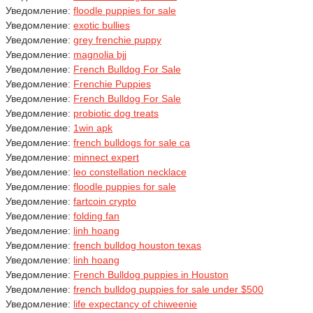
Уведомление:
floodle puppies for sale
Уведомление:
exotic bullies
Уведомление:
grey frenchie puppy
Уведомление:
magnolia bjj
Уведомление:
French Bulldog For Sale
Уведомление:
Frenchie Puppies
Уведомление:
French Bulldog For Sale
Уведомление:
probiotic dog treats
Уведомление:
1win apk
Уведомление:
french bulldogs for sale ca
Уведомление:
minnect expert
Уведомление:
leo constellation necklace
Уведомление:
floodle puppies for sale
Уведомление:
fartcoin crypto
Уведомление:
folding fan
Уведомление:
linh hoang
Уведомление:
french bulldog houston texas
Уведомление:
linh hoang
Уведомление:
French Bulldog puppies in Houston
Уведомление:
french bulldog puppies for sale under $500
Уведомление:
life expectancy of chiweenie