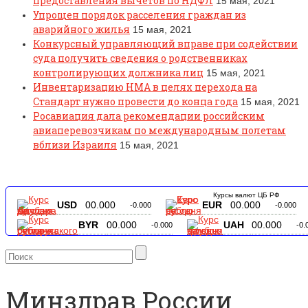
предоставления вычетов по НДФЛ
15 мая, 2021
Упрощен порядок расселения граждан из
аварийного жилья
15 мая, 2021
Конкурсный управляющий вправе при содействии
суда получить сведения о родственниках
контролирующих должника лиц
15 мая, 2021
Инвентаризацию НМА в целях перехода на
Стандарт нужно провести до конца года
15 мая, 2021
Росавиация дала рекомендации российским
авиаперевозчикам по международным полетам
вблизи Израиля
15 мая, 2021
Курсы валют ЦБ РФ
USD
00.000
EUR
00.000
-0.000
-0.000
BYR
00.000
UAH
00.000
-0.000
-0.
Минздрав России