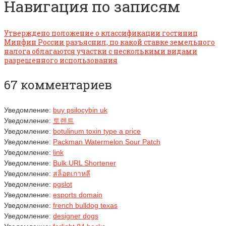
Навигация по записям
Утверждено положение о классификации гостиниц
Минфин России разъяснил, по какой ставке земельного
налога облагаются участки с несколькими видами
разрешенного использования
67 комментариев
Уведомление:
buy psilocybin uk
Уведомление:
토렌트
Уведомление:
botulinum toxin type a price
Уведомление:
Packman Watermelon Sour Patch
Уведомление:
link
Уведомление:
Bulk URL Shortener
Уведомление:
สล็อตเกาหลี
Уведомление:
pgslot
Уведомление:
esports domain
Уведомление:
french bulldog texas
Уведомление:
designer dogs