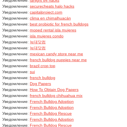
Уведомление:
farlight 84 hacks
Уведомление:
securecheats halo hacks
Уведомление:
capitalproiect.com
Уведомление:
clima en chimalhuacán
Уведомление:
best probiotic for french bulldogs
Уведомление:
moped rental isla mujeres
Уведомление:
isla mujeres condo
Уведомление:
늑대닷컴
Уведомление:
늑대닷컴
Уведомление:
mexican candy store near me
Уведомление:
french bulldog puppies near me
Уведомление:
brazil crop top
Уведомление:
sui
Уведомление:
french bulldog
Уведомление:
Dog Papers
Уведомление:
How To Obtain Dog Papers
Уведомление:
french bulldog chihuahua mix
Уведомление:
French Bulldog Adoption
Уведомление:
French Bulldog Adoption
Уведомление:
French Bulldog Rescue
Уведомление:
French Bulldog Adoption
Уведомление:
French Bulldog Rescue