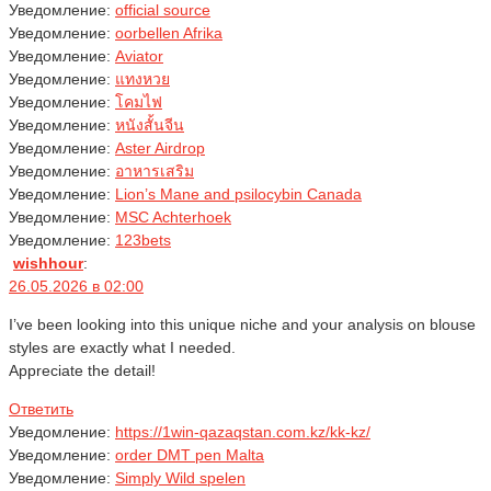
Уведомление:
official source
Уведомление:
oorbellen Afrika
Уведомление:
Aviator
Уведомление:
แทงหวย
Уведомление:
โคมไฟ
Уведомление:
หนังสั้นจีน
Уведомление:
Aster Airdrop
Уведомление:
อาหารเสริม
Уведомление:
Lion’s Mane and psilocybin Canada
Уведомление:
MSC Achterhoek
Уведомление:
123bets
wishhour
:
26.05.2026 в 02:00
I’ve been looking into this unique niche and your analysis on blouse
styles are exactly what I needed.
Appreciate the detail!
Ответить
Уведомление:
https://1win-qazaqstan.com.kz/kk-kz/
Уведомление:
order DMT pen Malta
Уведомление:
Simply Wild spelen