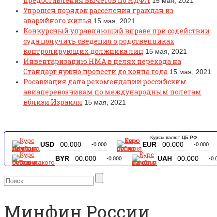
предоставления вычетов по НДФЛ
15 мая, 2021
Упрощен порядок расселения граждан из
аварийного жилья
15 мая, 2021
Конкурсный управляющий вправе при содействии
суда получить сведения о родственниках
контролирующих должника лиц
15 мая, 2021
Инвентаризацию НМА в целях перехода на
Стандарт нужно провести до конца года
15 мая, 2021
Росавиация дала рекомендации российским
авиаперевозчикам по международным полетам
вблизи Израиля
15 мая, 2021
Курсы валют ЦБ РФ
USD
00.000
EUR
00.000
-0.000
-0.000
BYR
00.000
UAH
00.000
-0.000
-0.
Минфин России