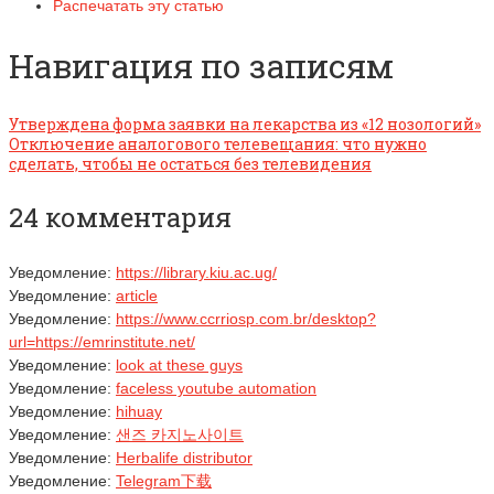
Распечатать эту статью
Навигация по записям
Утверждена форма заявки на лекарства из «12 нозологий»
Отключение аналогового телевещания: что нужно
сделать, чтобы не остаться без телевидения
24 комментария
Уведомление:
https://library.kiu.ac.ug/
Уведомление:
article
Уведомление:
https://www.ccrriosp.com.br/desktop?
url=https://emrinstitute.net/
Уведомление:
look at these guys
Уведомление:
faceless youtube automation
Уведомление:
hihuay
Уведомление:
샌즈 카지노사이트
Уведомление:
Herbalife distributor
Уведомление:
Telegram下载