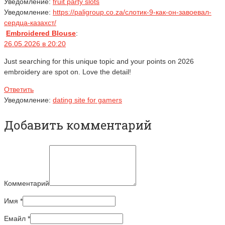
Уведомление:
fruit party slots
Уведомление:
https://paligroup.co.za/слотик-9-как-он-завоевал-
сердца-казахст/
Embroidered Blouse
:
26.05.2026 в 20:20
Just searching for this unique topic and your points on 2026
embroidery are spot on. Love the detail!
Ответить
Уведомление:
dating site for gamers
Добавить комментарий
Комментарий
Имя
*
Емайл
*