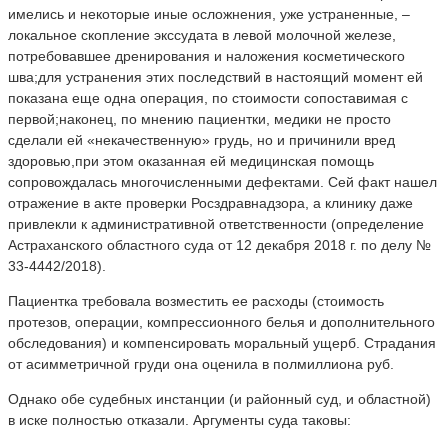
имелись и некоторые иные осложнения, уже устраненные, –
локальное скопление экссудата в левой молочной железе,
потребовавшее дренирования и наложения косметического
шва;для устранения этих последствий в настоящий момент ей
показана еще одна операция, по стоимости сопоставимая с
первой;наконец, по мнению пациентки, медики не просто
сделали ей «некачественную» грудь, но и причинили вред
здоровью,при этом оказанная ей медицинская помощь
сопровождалась многочисленными дефектами. Сей факт нашел
отражение в акте проверки Росздравнадзора, а клинику даже
привлекли к административной ответственности (определение
Астраханского областного суда от 12 декабря 2018 г. по делу №
33-4442/2018).
Пациентка требовала возместить ее расходы (стоимость
протезов, операции, компрессионного белья и дополнительного
обследования) и компенсировать моральный ущерб. Страдания
от асимметричной груди она оценила в полмиллиона руб.
Однако обе судебных инстанции (и районный суд, и областной)
в иске полностью отказали. Аргументы суда таковы: