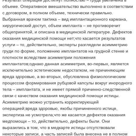
объеме. Оперативное вмешательство выполнено в соответствии
с договором, в полном объеме, технически правильно.
Выбранная врачом тактика – вид имплантационного кармана,
хирургический доступ, объем импланта – не противоречит
общепринятой, и описана в медицинской литературе. Дефектов
оказания медицинской помощи нет;что касается результатов
услуги – то, действительно, эксперты разглядели асимметрию
груди по форме, положению имплантатов на грудной стенке и
плотности вследствие асимметрии положения
имплантатов;однако данная асимметрия, во-первых, является
исключительно эстетическим недостатком, не причиняющим
вреда здоровью, а во-вторых, обусловлена физиологическим
процессом формирования рубцовой капсулы вокруг инородного
тела – имплантата, и не имеет прямой причинно-следственной
связи с качеством оказания медицинской помощи истицы.
Асимметрию можно устранить корректирующей
операцией;вреда здоровью, якобы причиненного истице,
экспертиза не усмотрела;что же касается дефектов оказания
медпомощи – то, действительно, дефекты были. Они
выразились в том, что в медкарте истицы отсутствовали
некоторые записи, а часть записей была внесена не в полном