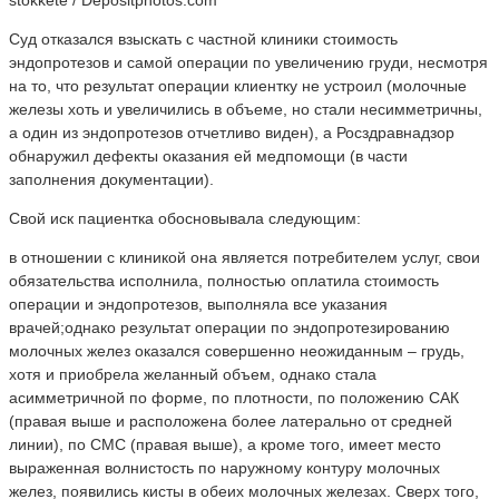
Суд отказался взыскать с частной клиники стоимость
эндопротезов и самой операции по увеличению груди, несмотря
на то, что результат операции клиентку не устроил (молочные
железы хоть и увеличились в объеме, но стали несимметричны,
а один из эндопротезов отчетливо виден), а Росздравнадзор
обнаружил дефекты оказания ей медпомощи (в части
заполнения документации).
Свой иск пациентка обосновывала следующим:
в отношении с клиникой она является потребителем услуг, свои
обязательства исполнила, полностью оплатила стоимость
операции и эндопротезов, выполняла все указания
врачей;однако результат операции по эндопротезированию
молочных желез оказался совершенно неожиданным – грудь,
хотя и приобрела желанный объем, однако стала
асимметричной по форме, по плотности, по положению САК
(правая выше и расположена более латерально от средней
линии), по СМС (правая выше), а кроме того, имеет место
выраженная волнистость по наружному контуру молочных
желез, появились кисты в обеих молочных железах. Сверх того,