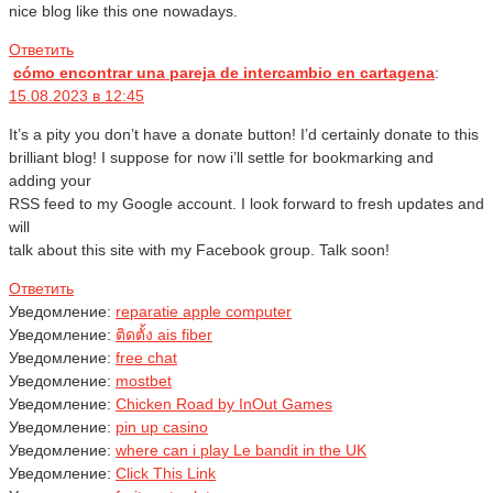
nice blog like this one nowadays.
Ответить
cómo encontrar una pareja de intercambio en cartagena
:
15.08.2023 в 12:45
It’s a pity you don’t have a donate button! I’d certainly donate to this
brilliant blog! I suppose for now i’ll settle for bookmarking and
adding your
RSS feed to my Google account. I look forward to fresh updates and
will
talk about this site with my Facebook group. Talk soon!
Ответить
Уведомление:
reparatie apple computer
Уведомление:
ติดตั้ง ais fiber
Уведомление:
free chat
Уведомление:
mostbet
Уведомление:
Chicken Road by InOut Games
Уведомление:
pin up casino
Уведомление:
where can i play Le bandit in the UK
Уведомление:
Click This Link