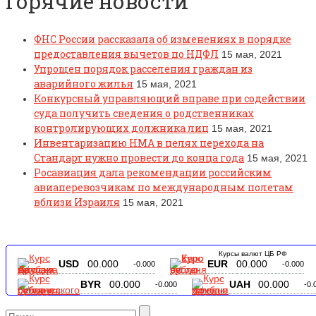
Горячие новости
ФНС России рассказала об изменениях в порядке
предоставления вычетов по НДФЛ
15 мая, 2021
Упрощен порядок расселения граждан из
аварийного жилья
15 мая, 2021
Конкурсный управляющий вправе при содействии
суда получить сведения о родственниках
контролирующих должника лиц
15 мая, 2021
Инвентаризацию НМА в целях перехода на
Стандарт нужно провести до конца года
15 мая, 2021
Росавиация дала рекомендации российским
авиаперевозчикам по международным полетам
вблизи Израиля
15 мая, 2021
Курсы валют ЦБ РФ
USD
00.000
EUR
00.000
-0.000
-0.000
BYR
00.000
UAH
00.000
-0.000
-0.