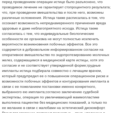
перед проведением операции истице было разъяснено, что
проводимое лечение не гарантирует стопроцентного результата;
что, при проведении вмешательства и после него, возможны
различные осложнения. Истица также расписалась в том, что
осознает возможность непреднамеренного причинения вреда
здоровью и даже неблагоприятного исхода. Истица также
согласилась с тем, что индивидуальные биологические
особенности ее организма не могут полностью исключить
вероятности возникновения побочных эффектов. Все это
содержится в добровольном информированном согласии на
оперативное вмешательство по эндопротезированию молочных
желез, содержащимся в медицинской карте истицы, хотя это
согласие и не соответствует утвержденной форме;грудные
импланты истица подбирала совместно с лечащим врачом,
который предупредил ее о повышенном операционном риске и
возможности побочных эффектов и контурирования импланта в
связи с ее пожеланием постановки именно конкретного,
выбранного ею импланта;согласно заключению судебной
экспертизы, операция по увеличивающей маммопластике
выполнена пациентке без медицинских показаний, а только по
ее желанию в связи с жалобами на эстетический дискомфорт.
Результат операции достигнут полностью – грудь увеличена в