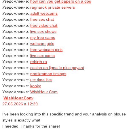
Уведомление:
how can you get papers on a dog
Уведомление:
ragnarok private servers
Уведомление:
adult webcams
Уведомление:
free sex chat
Уведомление:
free video chat
Уведомление:
live sex shows
Уведомление:
my free cams
Уведомление:
webcam girls
Уведомление:
free webcam girls
Уведомление:
live sex cams
Уведомление:
rebirth ro
Уведомление:
casino en ligne le plus payant
Уведомление:
pratikraman timings
Уведомление:
utc time live
Уведомление:
kooky
Уведомление:
WishHour.Com
WishHour.Com
:
27.05.2026 в 12:39
I’ve been looking into this specific trend and your analysis on blouse
styles is exactly what
I needed. Thanks for the share!