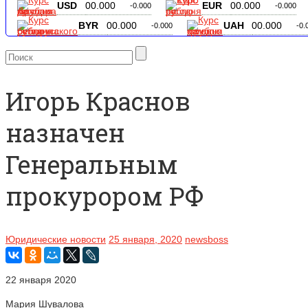
USD
00.000
EUR
00.000
-0.000
-0.000
BYR
00.000
UAH
00.000
-0.000
-0.
Игорь Краснов
назначен
Генеральным
прокурором РФ
Юридические новости
25 января, 2020
newsboss
22 января 2020
Мария Шувалова