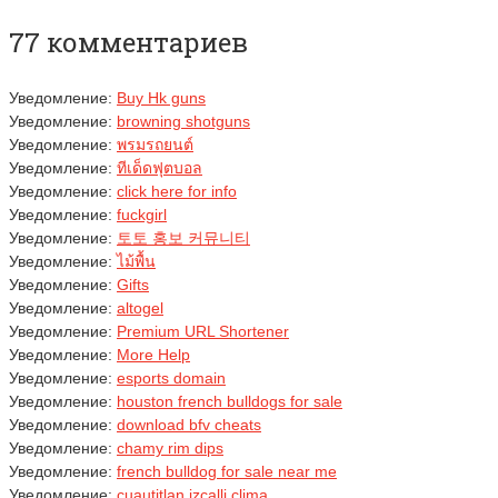
77 комментариев
Уведомление:
Buy Hk guns
Уведомление:
browning shotguns
Уведомление:
พรมรถยนต์
Уведомление:
ทีเด็ดฟุตบอล
Уведомление:
click here for info
Уведомление:
fuckgirl
Уведомление:
토토 홍보 커뮤니티
Уведомление:
ไม้พื้น
Уведомление:
Gifts
Уведомление:
altogel
Уведомление:
Premium URL Shortener
Уведомление:
More Help
Уведомление:
esports domain
Уведомление:
houston french bulldogs for sale
Уведомление:
download bfv cheats
Уведомление:
chamy rim dips
Уведомление:
french bulldog for sale near me
Уведомление:
cuautitlan izcalli clima