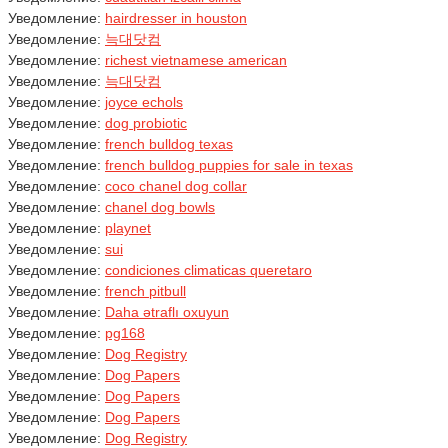
Уведомление:
hairdresser in houston
Уведомление:
늑대닷컴
Уведомление:
richest vietnamese american
Уведомление:
늑대닷컴
Уведомление:
joyce echols
Уведомление:
dog probiotic
Уведомление:
french bulldog texas
Уведомление:
french bulldog puppies for sale in texas
Уведомление:
coco chanel dog collar
Уведомление:
chanel dog bowls
Уведомление:
playnet
Уведомление:
sui
Уведомление:
condiciones climaticas queretaro
Уведомление:
french pitbull
Уведомление:
Daha ətraflı oxuyun
Уведомление:
pg168
Уведомление:
Dog Registry
Уведомление:
Dog Papers
Уведомление:
Dog Papers
Уведомление:
Dog Papers
Уведомление:
Dog Registry