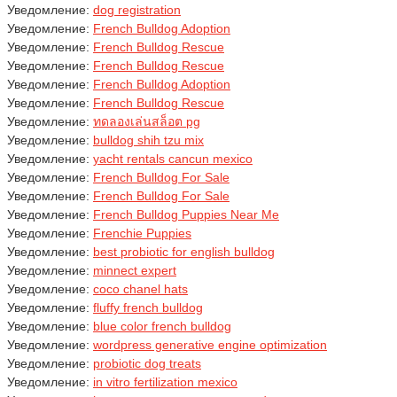
Уведомление:
dog registration
Уведомление:
French Bulldog Adoption
Уведомление:
French Bulldog Rescue
Уведомление:
French Bulldog Rescue
Уведомление:
French Bulldog Adoption
Уведомление:
French Bulldog Rescue
Уведомление:
ทดลองเล่นสล็อต pg
Уведомление:
bulldog shih tzu mix
Уведомление:
yacht rentals cancun mexico
Уведомление:
French Bulldog For Sale
Уведомление:
French Bulldog For Sale
Уведомление:
French Bulldog Puppies Near Me
Уведомление:
Frenchie Puppies
Уведомление:
best probiotic for english bulldog
Уведомление:
minnect expert
Уведомление:
coco chanel hats
Уведомление:
fluffy french bulldog
Уведомление:
blue color french bulldog
Уведомление:
wordpress generative engine optimization
Уведомление:
probiotic dog treats
Уведомление:
in vitro fertilization mexico