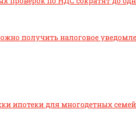
х проверок по НДС сократят до одн
 можно получить налоговое уведомл
ки ипотеки для многодетных семей