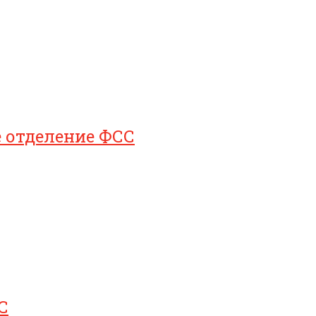
е отделение ФСС
С