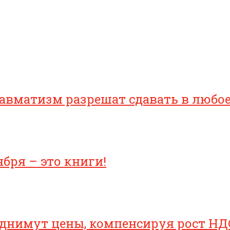
равматизм разрешат сдавать в любо
бря – это книги!
однимут цены, компенсируя рост НД