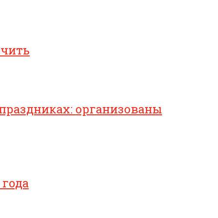
ичить
 праздниках: организованы
 года