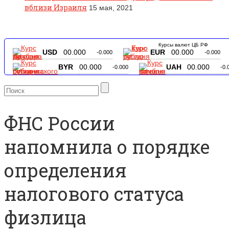
вблизи Израиля
15 мая, 2021
Курсы валют ЦБ РФ
USD
00.000
EUR
00.000
-0.000
-0.000
BYR
00.000
UAH
00.000
-0.000
-0.
ФНС России
напомнила о порядке
определения
налогового статуса
физлица