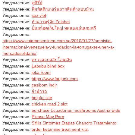
Уведомление:
ดูซีรี่ย์
Уведомление:
พิมพ์สติกเกอร์ฉลากสินค้าแบบม้วน
Уведомление:
sex viet
Уведомление:
ทำความรู้จัก Zolabet
Уведомление:
ปั่นสล็อตเว็บใหญ่ ทดลองเล่นเกมฟรี
Уведомление:
https://www.estamosenlinea.com.ve/2010/01/27/amnistia-
internacional-venezuela-y-fundacion-la-tortuga-se-unen-a-
mercadosolidario/
Уведомление:
ตรวจสอบสลิปโอนเงิน
Уведомление:
Labubu blind box
Уведомление:
joka room
Уведомление:
https://www.fapjunk.com
Уведомление:
casibom indir
Уведомление:
จำนำรถ
Уведомление:
helpful site
Уведомление:
chicken road 2 slot
Уведомление:
purchase Ecuadorian mushrooms Austria wide
Уведомление:
Please May Porn
Уведомление:
Sifilis Sintomas Etapas Chancro Tratamiento
Уведомление:
order ketamine treatment kits,