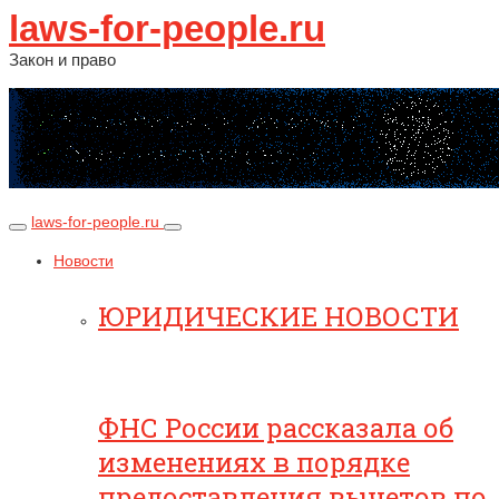
laws-for-people.ru
Закон и право
laws-for-people.ru
Новости
ЮРИДИЧЕСКИЕ НОВОСТИ
ФНС России рассказала об
изменениях в порядке
предоставления вычетов по