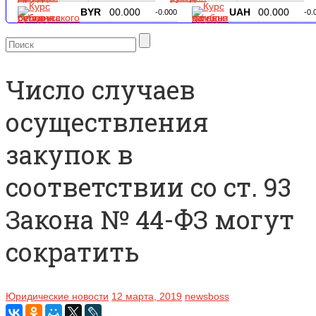
BYR
00.000
UAH
00.000
-0.000
-0.
Число случаев
осуществления
закупок в
соответствии со ст. 93
Закона № 44-ФЗ могут
сократить
Юридические новости
12 марта, 2019
newsboss