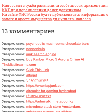
Налоговая служба разъяснила особенности применения
ККТ при перечислении денег должником
На сайте ФНС России будет публиковаться информация о
залоге и аресте имущества для уплаты налогов
13 комментариев
Уведомление:
psychedelic mushrooms chocolate bars
Уведомление:
poppenhuis
Уведомление:
junk search engine
Уведомление:
Buy Kimber Micro 9 Aurora Online At
Theblissfirearms.com
Уведомление:
Click This Link
Уведомление:
altogel
Уведомление:
บาคาร่าเกาหลี
Уведомление:
https://www.fapjunk.com
Уведомление:
aircooler for gaming hyderabad
Уведомление:
เว็บตรง บาคาร่า
Уведомление:
https://admiralkh.metadoor.kz
Уведомление:
microdose stack store Amsterdam,
Уведомление:
spinbetter скачать на айфон