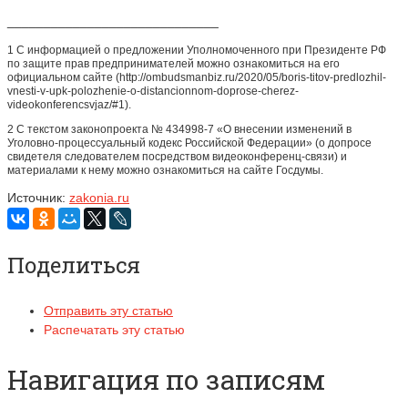
_____________________________
1 С информацией о предложении Уполномоченного при Президенте РФ
по защите прав предпринимателей можно ознакомиться на его
официальном сайте (http://ombudsmanbiz.ru/2020/05/boris-titov-predlozhil-
vnesti-v-upk-polozhenie-o-distancionnom-doprose-cherez-
videokonferencsvjaz/#1).
2 С текстом законопроекта № 434998-7 «О внесении изменений в
Уголовно-процессуальный кодекс Российской Федерации» (о допросе
свидетеля следователем посредством видеоконференц-связи) и
материалами к нему можно ознакомиться на сайте Госдумы.
Источник:
zakonia.ru
Поделиться
Отправить эту статью
Распечатать эту статью
Навигация по записям