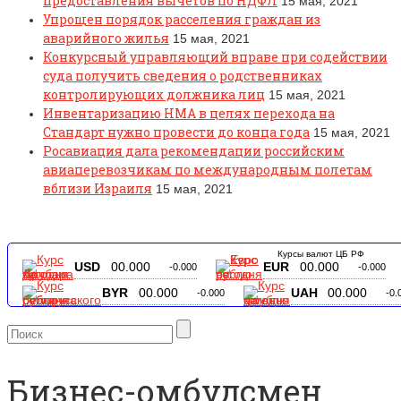
предоставления вычетов по НДФЛ
15 мая, 2021
Упрощен порядок расселения граждан из
аварийного жилья
15 мая, 2021
Конкурсный управляющий вправе при содействии
суда получить сведения о родственниках
контролирующих должника лиц
15 мая, 2021
Инвентаризацию НМА в целях перехода на
Стандарт нужно провести до конца года
15 мая, 2021
Росавиация дала рекомендации российским
авиаперевозчикам по международным полетам
вблизи Израиля
15 мая, 2021
Курсы валют ЦБ РФ
USD
00.000
EUR
00.000
-0.000
-0.000
BYR
00.000
UAH
00.000
-0.000
-0.
Бизнес-омбудсмен