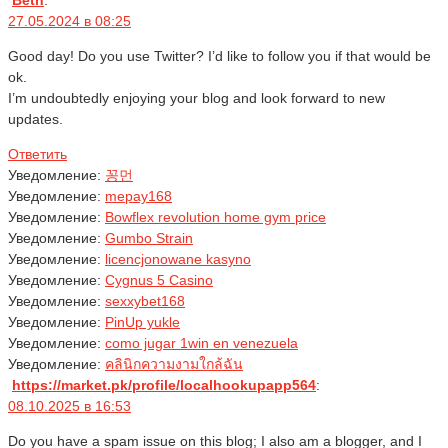
Beth
:
27.05.2024 в 08:25
Good day! Do you use Twitter? I’d like to follow you if that would be
ok.
I’m undoubtedly enjoying your blog and look forward to new
updates.
Ответить
Уведомление:
꽁먼
Уведомление:
mepay168
Уведомление:
Bowflex revolution home gym price
Уведомление:
Gumbo Strain
Уведомление:
licencjonowane kasyno
Уведомление:
Cygnus 5 Casino
Уведомление:
sexxybet168
Уведомление:
PinUp yukle
Уведомление:
como jugar 1win en venezuela
Уведомление:
คลินิกความงามใกล้ฉัน
https://market.pk/profile/localhookupapp564
:
08.10.2025 в 16:53
Do you have a spam issue on this blog; I also am a blogger, and I