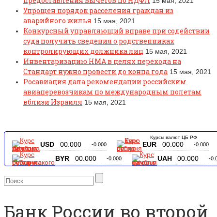
предоставления вычетов по НДФЛ
15 мая, 2021
Упрощен порядок расселения граждан из
аварийного жилья
15 мая, 2021
Конкурсный управляющий вправе при содействии
суда получить сведения о родственниках
контролирующих должника лиц
15 мая, 2021
Инвентаризацию НМА в целях перехода на
Стандарт нужно провести до конца года
15 мая, 2021
Росавиация дала рекомендации российским
авиаперевозчикам по международным полетам
вблизи Израиля
15 мая, 2021
Курсы валют ЦБ РФ
USD
00.000
EUR
00.000
-0.000
-0.000
BYR
00.000
UAH
00.000
-0.000
-0.
Банк России во второй