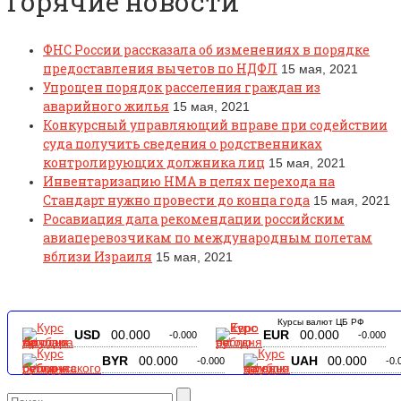
Горячие новости
ФНС России рассказала об изменениях в порядке
предоставления вычетов по НДФЛ
15 мая, 2021
Упрощен порядок расселения граждан из
аварийного жилья
15 мая, 2021
Конкурсный управляющий вправе при содействии
суда получить сведения о родственниках
контролирующих должника лиц
15 мая, 2021
Инвентаризацию НМА в целях перехода на
Стандарт нужно провести до конца года
15 мая, 2021
Росавиация дала рекомендации российским
авиаперевозчикам по международным полетам
вблизи Израиля
15 мая, 2021
Курсы валют ЦБ РФ
USD
00.000
EUR
00.000
-0.000
-0.000
BYR
00.000
UAH
00.000
-0.000
-0.