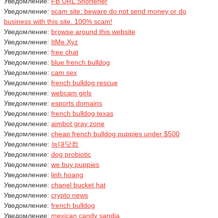
Уведомление:
FB URL Shortener
Уведомление:
scam site: beware do not send money or do
business with this site. 100% scam!
Уведомление:
browse around this website
Уведомление:
ItMe.Xyz
Уведомление:
free chat
Уведомление:
blue french bulldog
Уведомление:
cam sex
Уведомление:
french bulldog rescue
Уведомление:
webcam girls
Уведомление:
esports domains
Уведомление:
french bulldog texas
Уведомление:
aimbot gray zone
Уведомление:
cheap french bulldog puppies under $500
Уведомление:
늑대닷컴
Уведомление:
dog probiotic
Уведомление:
we buy puppies
Уведомление:
linh hoang
Уведомление:
chanel bucket hat
Уведомление:
crypto news
Уведомление:
french bulldog
Уведомление:
mexican candy sandia