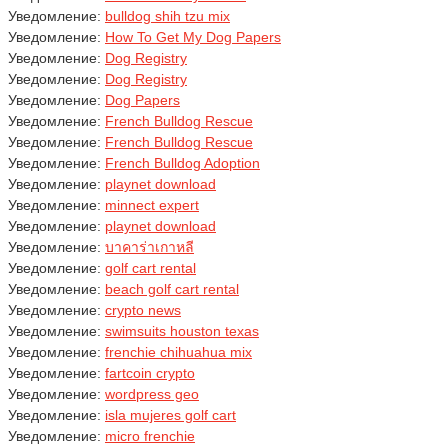
Уведомление:
bulldog shih tzu mix
Уведомление:
How To Get My Dog Papers
Уведомление:
Dog Registry
Уведомление:
Dog Registry
Уведомление:
Dog Papers
Уведомление:
French Bulldog Rescue
Уведомление:
French Bulldog Rescue
Уведомление:
French Bulldog Adoption
Уведомление:
playnet download
Уведомление:
minnect expert
Уведомление:
playnet download
Уведомление:
บาคาร่าเกาหลี
Уведомление:
golf cart rental
Уведомление:
beach golf cart rental
Уведомление:
crypto news
Уведомление:
swimsuits houston texas
Уведомление:
frenchie chihuahua mix
Уведомление:
fartcoin crypto
Уведомление:
wordpress geo
Уведомление:
isla mujeres golf cart
Уведомление:
micro frenchie