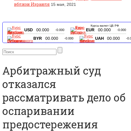
вблизи Израиля
15 мая, 2021
Курсы валют ЦБ РФ
USD
00.000
EUR
00.000
-0.000
-0.000
BYR
00.000
UAH
00.000
-0.000
-0.
Арбитражный суд
отказался
рассматривать дело об
оспаривании
предостережения