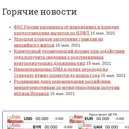
Горячие новости
ФНС России рассказала об изменениях в порядке
предоставления вычетов по НДФЛ
15 мая, 2021
Упрощен порядок расселения граждан из
аварийного жилья
15 мая, 2021
Конкурсный управляющий вправе при содействии
суда получить сведения о родственниках
контролирующих должника лиц
15 мая, 2021
Инвентаризацию НМА в целях перехода на
Стандарт нужно провести до конца года
15 мая, 2021
Росавиация дала рекомендации российским
авиаперевозчикам по международным полетам
вблизи Израиля
15 мая, 2021
Курсы валют ЦБ РФ
USD
00.000
EUR
00.000
-0.000
-0.000
BYR
00.000
UAH
00.000
-0.000
-0.