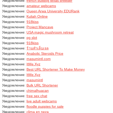
Уведомление:
french bulldog texas breeder
Уведомление:
amateur webcams
Уведомление:
Queen Arwa University EDURank
Уведомление:
Kuliah Online
Уведомление:
918kiss
Уведомление:
Project Mancave
Уведомление:
USA magic mushroom retreat
Уведомление:
pg slot
Уведомление:
918kiss
Уведомление:
ร้านทำเล็บเจล
Уведомление:
Anabolic Steroids Price
Уведомление:
masumintl.com
Уведомление:
ItMe.Xyz
Уведомление:
Best URL Shortener To Make Money
Уведомление:
ItMe.Xyz
Уведомление:
masumintl
Уведомление:
Bulk URL Shortener
Уведомление:
chimalhuacan
Уведомление:
free sex chat
Уведомление:
live adult webcams
Уведомление:
floodle puppies for sale
Уведомление:
clima en neza