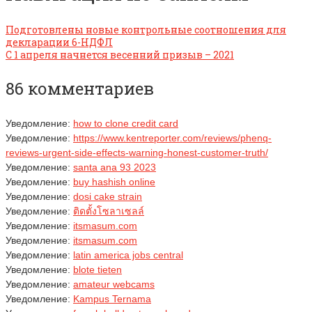
Подготовлены новые контрольные соотношения для
декларации 6-НДФЛ
С 1 апреля начнется весенний призыв – 2021
86 комментариев
Уведомление:
how to clone credit card​
Уведомление:
https://www.kentreporter.com/reviews/phenq-
reviews-urgent-side-effects-warning-honest-customer-truth/
Уведомление:
santa ana 93 2023
Уведомление:
buy hashish online
Уведомление:
dosi cake strain
Уведомление:
ติดตั้งโซลาเซลล์
Уведомление:
itsmasum.com
Уведомление:
itsmasum.com
Уведомление:
latin america jobs central
Уведомление:
blote tieten
Уведомление:
amateur webcams
Уведомление:
Kampus Ternama