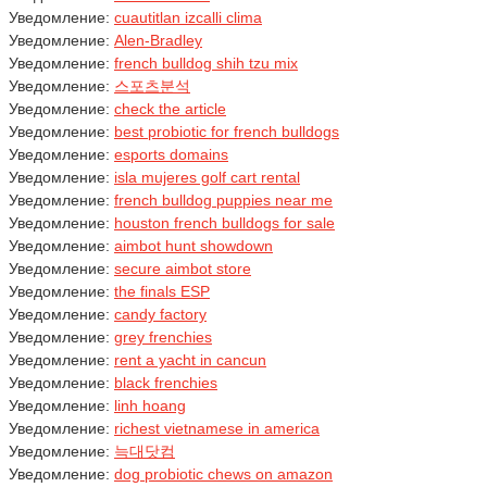
Уведомление:
cuautitlan izcalli clima
Уведомление:
Alen-Bradley
Уведомление:
french bulldog shih tzu mix
Уведомление:
스포츠분석
Уведомление:
check the article
Уведомление:
best probiotic for french bulldogs
Уведомление:
esports domains
Уведомление:
isla mujeres golf cart rental
Уведомление:
french bulldog puppies near me
Уведомление:
houston french bulldogs for sale
Уведомление:
aimbot hunt showdown
Уведомление:
secure aimbot store
Уведомление:
the finals ESP
Уведомление:
candy factory
Уведомление:
grey frenchies
Уведомление:
rent a yacht in cancun
Уведомление:
black frenchies
Уведомление:
linh hoang
Уведомление:
richest vietnamese in america
Уведомление:
늑대닷컴
Уведомление:
dog probiotic chews on amazon