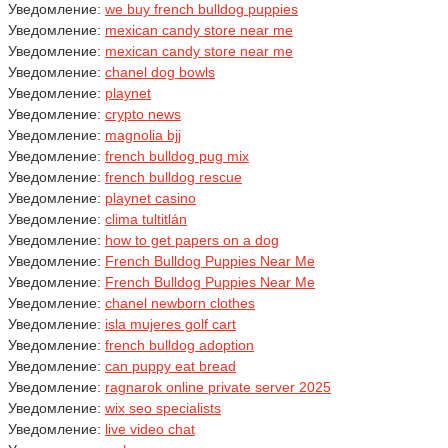
Уведомление:
we buy french bulldog puppies
Уведомление:
mexican candy store near me
Уведомление:
mexican candy store near me
Уведомление:
chanel dog bowls
Уведомление:
playnet
Уведомление:
crypto news
Уведомление:
magnolia bjj
Уведомление:
french bulldog pug mix
Уведомление:
french bulldog rescue
Уведомление:
playnet casino
Уведомление:
clima tultitlán
Уведомление:
how to get papers on a dog
Уведомление:
French Bulldog Puppies Near Me
Уведомление:
French Bulldog Puppies Near Me
Уведомление:
chanel newborn clothes
Уведомление:
isla mujeres golf cart
Уведомление:
french bulldog adoption
Уведомление:
can puppy eat bread
Уведомление:
ragnarok online private server 2025
Уведомление:
wix seo specialists
Уведомление:
live video chat