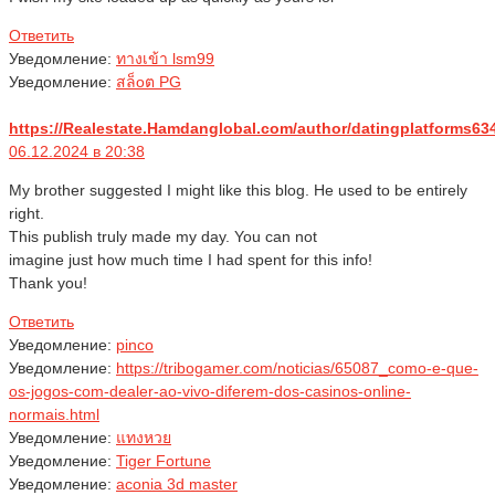
Ответить
Уведомление:
ทางเข้า lsm99
Уведомление:
สล็oต PG
https://Realestate.Hamdanglobal.com/author/datingplatforms63
06.12.2024 в 20:38
My brother suggested I might like this blog. He used to be entirely
right.
This publish truly made my day. You can not
imagine just how much time I had spent for this info!
Thank you!
Ответить
Уведомление:
pinco
Уведомление:
https://tribogamer.com/noticias/65087_como-e-que-
os-jogos-com-dealer-ao-vivo-diferem-dos-casinos-online-
normais.html
Уведомление:
แทงหวย
Уведомление:
Tiger Fortune
Уведомление:
aconia 3d master