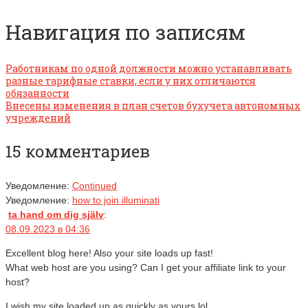
Навигация по записям
Работникам по одной должности можно устанавливать
разные тарифные ставки, если у них отличаются
обязанности
Внесены изменения в план счетов бухучета автономных
учреждений
15 комментариев
Уведомление:
Continued
Уведомление:
how to join illuminati
ta hand om dig själv
:
08.09.2023 в 04:36
Excellent blog here! Also your site loads up fast!
What web host are you using? Can I get your affiliate link to your
host?
I wish my site loaded up as quickly as yours lol